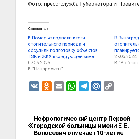
Фото: пресс-служба Губернатора и Правит
Связанные
В Поморье подвели итоги
В Виногра
отопительного периода и
отопитель
обсудили подготовку объектов
планируетс
ТЭК и ЖКХ к следующей зиме
27.05.2024
07.05.2025
В "В облас
В "Нацпроекты"
V
O
E
W
T
M
C
K
d
m
h
el
ail
o
n
ail
at
e
.R
p
o
s
gr
u
y
Нефрологический центр Первой
Навигация
kl
A
a
Li
городской больницы имени Е.Е.
по
Волосевич отмечает 10-летие
a
p
m
n