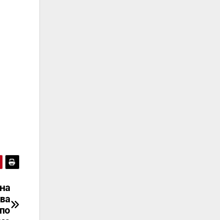
 на
ва
по