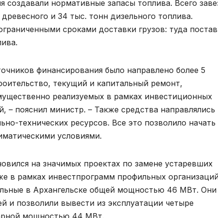
я создавали нормативные запасы топлива. Всего заве
н древесного и 34 тыс. тонн дизельного топлива.
ограниченными сроками доставки грузов: туда поста
лива.
сточников финансирования было направлено более 5
роительство, текущий и капитальный ремонт,
мущественно реализуемых в рамках инвестиционных
 – пояснил министр. – Также средства направлялись 
ьно-технических ресурсов. Все это позволило начать
иматическими условиями.
новился на значимых проектах по замене устаревших
кже в рамках инвестпрограмм профильных организаций
ельные в Архангельске общей мощностью 46 МВт. Они
ей и позволили вывести из эксплуатации четыре
арной мощностью 44 МВт.