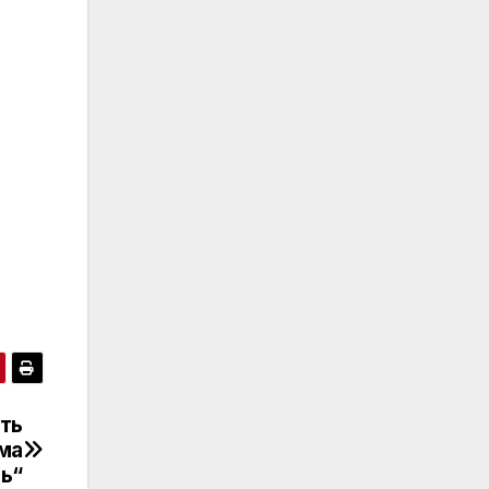
ть
ма
ь“