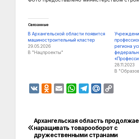
Связанные
В Архангельской области появится
Учреждени
машиностроительный кластер
профессио
29.05.2026
региона у
В "Нацпроекты"
федеральн
«Професси
28.11.2023
В "Образо
V
O
E
W
T
M
C
K
d
m
h
el
ail
o
n
ail
at
e
.R
p
o
s
gr
u
y
Архангельская область продолжае
Навигация
kl
A
a
Li
наращивать товарооборот с
по
дружественными странами
a
p
m
n