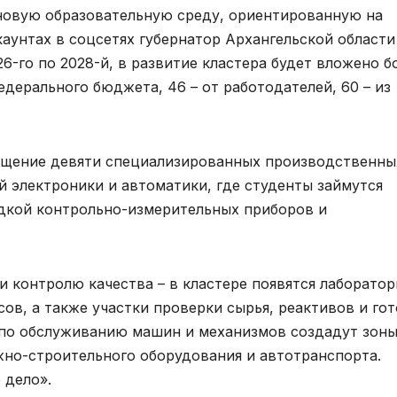
 новую образовательную среду, ориентированную на
каунтах в соцсетях губернатор Архангельской области
26-го по 2028-й, в развитие кластера будет вложено б
едерального бюджета, 46 – от работодателей, 60 – из
ащение девяти специализированных производственны
й электроники и автоматики, где студенты займутся
адкой контрольно-измерительных приборов и
и контролю качества – в кластере появятся лаборато
ов, а также участки проверки сырья, реактивов и го
 по обслуживанию машин и механизмов создадут зон
но-строительного оборудования и автотранспорта.
 дело».