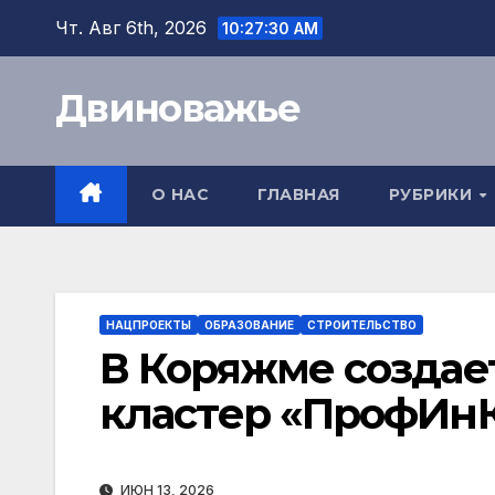
Перейти
Чт. Авг 6th, 2026
10:27:31 AM
к
содержимому
Двиноважье
О НАС
ГЛАВНАЯ
РУБРИКИ
НАЦПРОЕКТЫ
ОБРАЗОВАНИЕ
СТРОИТЕЛЬСТВО
В Коряжме создае
кластер «ПрофИн
ИЮН 13, 2026