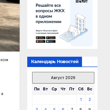
ском
Календарь Новостей
Август 2026
Пн
Вт
Ср
Чт
Пт
Сб
Вс
 а
1
2
3
4
5
6
7
8
9