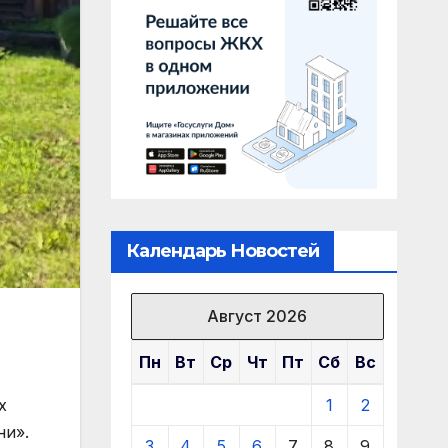
Календарь Новостей
Август 2026
Пн
Вт
Ср
Чт
Пт
Сб
Вс
х
1
2
ни».
3
4
5
6
7
8
9