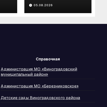
е
работу по
05.08.2026
оказанию
авил
бесплатной
юридической
ный
помощи ветеранам
СВО и их семьям
Справочная
Администрация МО «Виноградовский
муниципальный район»
Администрация МО «Березниковское»
Детские сады Виноградовского района