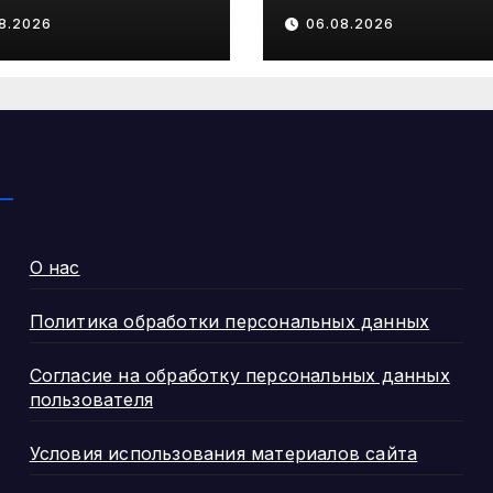
онтируют
автоматически
8.2026
06.08.2026
лу № 82 и
штрафы за
сад «Золотая
нарушение пр
ка»
маркировки в
системе «Чест
знак»
О нас
Политика обработки персональных данных
Согласие на обработку персональных данных
пользователя
Условия использования материалов сайта