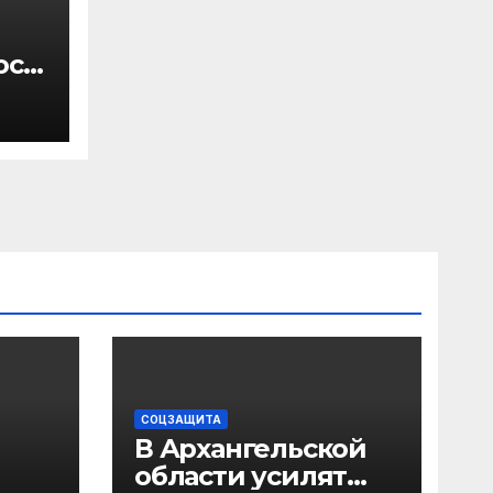
осы
бы
СОЦЗАЩИТА
В Архангельской
области усилят