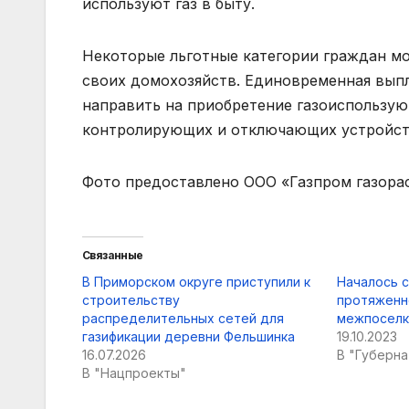
используют газ в быту.
Некоторые льготные категории граждан м
своих домохозяйств. Единовременная выпл
направить на приобретение газоиспользую
контролирующих и отключающих устройств 
Фото предоставлено ООО «Газпром газора
Связанные
В Приморском округе приступили к
Началось 
строительству
протяженн
распределительных сетей для
межпоселк
газификации деревни Фельшинка
19.10.2023
16.07.2026
В "Губерн
В "Нацпроекты"