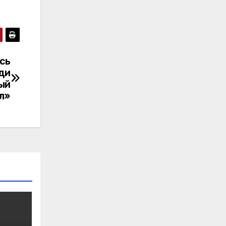
сь
ди
ный
л»