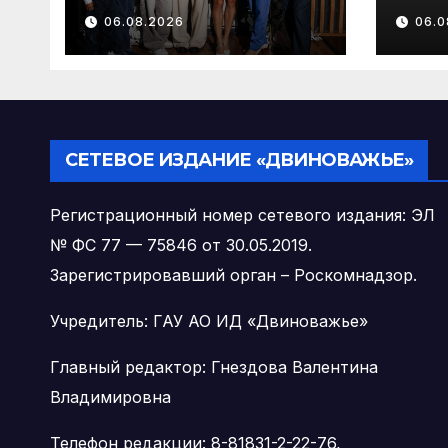
“Один за всех и все
рем
06.08.2026
06.0
за
шко
одного” — пример
дет
для всего
рыб
Виноградовского
округа
СЕТЕВОЕ ИЗДАНИЕ «ДВИНОВАЖЬЕ»
Регистрационный номер сетевого издания: ЭЛ
№ ФС 77 — 75846 от 30.05.2019.
Зарегистрировавший орган – Роскомнадзор.
Учредитель: ГАУ АО ИД «Двиноважье»
Главный редактор: Гнездова Валентина
Владимировна
Телефон редакции: 8-81831-2-22-76,