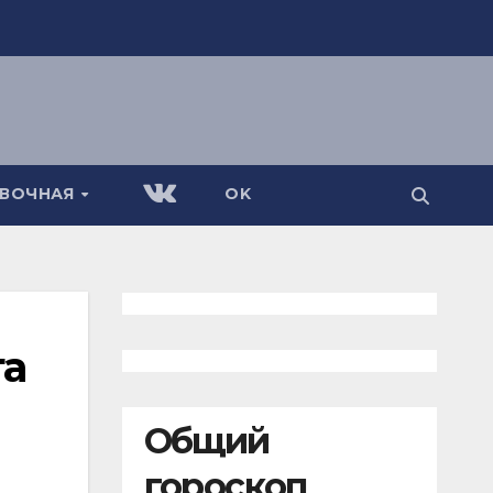
АВОЧНАЯ
OK
га
Общий
гороскоп