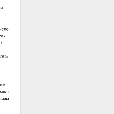
 и
исло
сех
).
 28%
ием
амках
евым