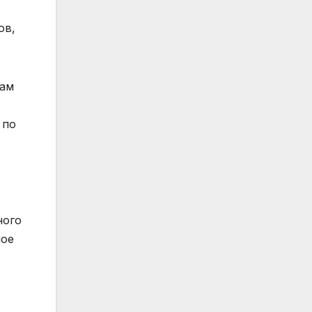
ов,
там
 по
ного
ное