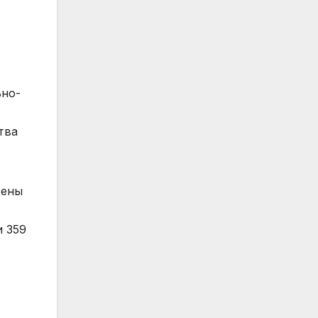
ьно-
тва
дены
и 359