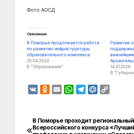
Фото АОСД
Связанные
В Поморье продолжается работа
Развитие о
по развитию инфраструктуры
поддержка
образовательного комплекса
важнейшим
25.04.2024
Архангель
В "Образование"
14.01.2026
В "Губерн
V
O
E
W
T
M
C
K
d
m
h
el
ail
o
n
ail
at
e
.R
p
o
s
gr
u
y
В Поморье проходит региональный
Навигация
kl
A
a
Li
Всероссийского конкурса «Лучши