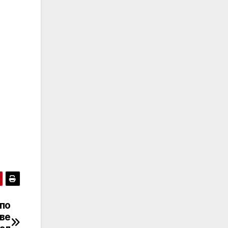
по
ве