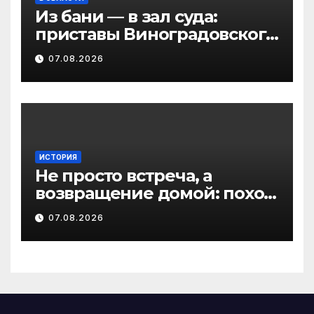
Из бани — в зал суда:
приставы Виноградовского
округа разыскали
07.08.2026
должника по алиментам
ИСТОРИЯ
Не просто встреча, а
возвращение домой: поход
на родину предков в
07.08.2026
Виноградовском округе