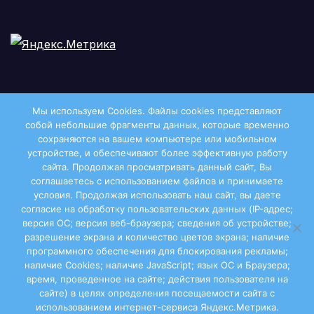
Мы используем Cookies. Файлы сookies представляют
собой небольшие фрагменты данных, которые временно
сохраняются на вашем компьютере или мобильном
устройстве, и обеспечивают более эффективную работу
сайта. Продолжая просматривать данный сайт, Вы
соглашаетесь с использованием файлов и принимаете
условия. Продолжая использовать наш сайт, вы даете
Двиноважье
согласие на обработку пользовательских данных (IP-адрес;
версия ОС; версия веб-браузера; сведения об устройстве;
разрешение экрана и количество цветов экрана; наличие
программного обеспечения для блокирования рекламы;
наличие Cookies; наличие JavaScript; язык ОС и Браузера;
Сайт работает на WordPress
|
Тема:
Newsup
, автор
время, проведенное на сайте; действия пользователя на
сайте) в целях определения посещаемости сайта с
Themeansar
использованием интернет-сервиса Яндекс.Метрика.