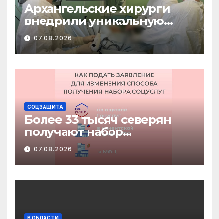
Архангельские хирурги
внедрили уникальную
методику
07.08.2026
малотравматичного
лечения патологии
диафрагмы
СОЦЗАЩИТА
Более 33 тысяч северян
получают набор
социальных услуг в виде
07.08.2026
льгот
В ОБЛАСТИ