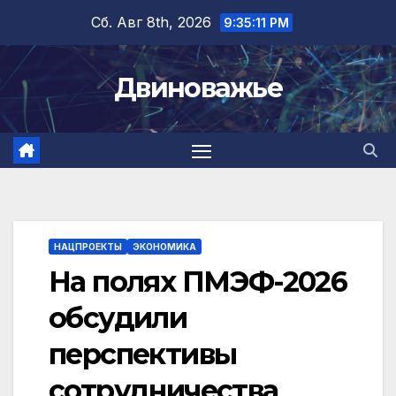
Перейти
Сб. Авг 8th, 2026
9:35:12 PM
к
содержимому
Двиноважье
НАЦПРОЕКТЫ
ЭКОНОМИКА
На полях ПМЭФ-2026
обсудили
перспективы
сотрудничества