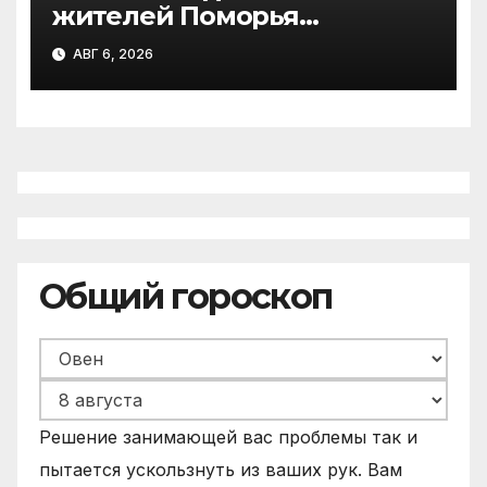
жителей Поморья
получили выплату на
АВГ 6, 2026
газификацию
Общий гороскоп
Решение занимающей вас проблемы так и
пытается ускользнуть из ваших рук. Вам