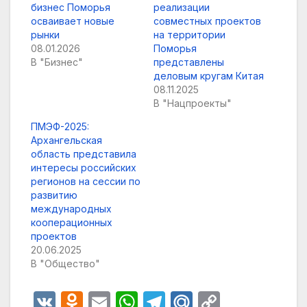
бизнес Поморья
реализации
осваивает новые
совместных проектов
рынки
на территории
08.01.2026
Поморья
В "Бизнес"
представлены
деловым кругам Китая
08.11.2025
В "Нацпроекты"
ПМЭФ-2025:
Архангельская
область представила
интересы российских
регионов на сессии по
развитию
международных
кооперационных
проектов
20.06.2025
В "Общество"
V
O
E
W
T
M
C