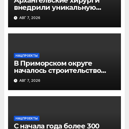
Архангельские хирурги
внедрили уникальную
методику
АВГ 7, 2026
малотравматичного
лечения патологии
диафрагмы
НАЦПРОЕКТЫ
В Приморском округе
началось строительство
распределительного
АВГ 7, 2026
газопровода для
подключения к сетям
домов в деревне Новое
Лукино
НАЦПРОЕКТЫ
С начала года более 300