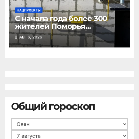
НАЦПРОЕКТЫ
С начала года более 300
жителей Поморья
получили выплату на
АВГ 6, 2026
газификацию
Общий гороскоп