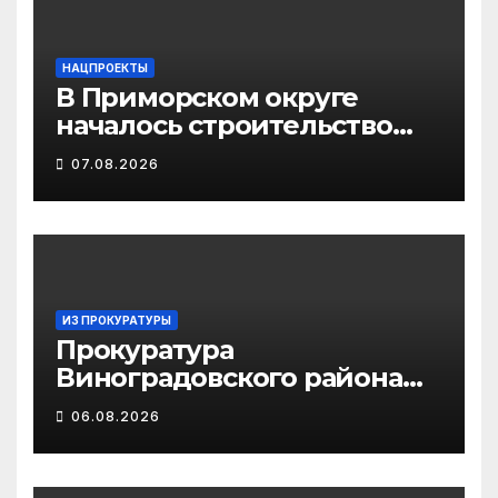
НАЦПРОЕКТЫ
В Приморском округе
началось строительство
распределительного
07.08.2026
газопровода для
подключения к сетям
домов в деревне Новое
Лукино
ИЗ ПРОКУРАТУРЫ
Прокуратура
Виноградовского района
информирует об
06.08.2026
изменениях
законодательства в сфере
государственной