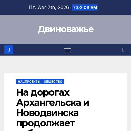
Перейти
Пт. Авг 7th, 2026
7:02:09 AM
к
содержимому
Двиноважье
НАЦПРОЕКТЫ
ОБЩЕСТВО
На дорогах
Архангельска и
Новодвинска
продолжает