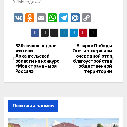
В "Молодежь"
V
O
E
W
T
M
C
K
d
m
h
el
ail
o
n
ail
at
e
.R
p
o
s
gr
u
y
339 заявок подали
В парке Победы
Навигация
жители
Онеги завершили
kl
A
a
Li
Архангельской
очередной этап
по
a
p
m
n
области на конкурс
благоустройства
«Моя страна – моя
общественной
записям
s
p
k
Россия»
территории
s
ni
ki
Похожая запись