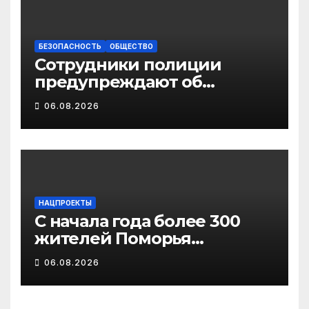
поддержки
педагогических
работников
БЕЗОПАСНОСТЬ
ОБЩЕСТВО
Сотрудники полиции
предупреждают об
участившихся случаях
06.08.2026
мошенничества в
отношении родственников
участников СВО
НАЦПРОЕКТЫ
С начала года более 300
жителей Поморья
получили выплату на
06.08.2026
газификацию