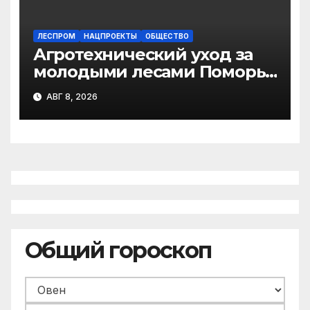
ЛЕСПРОМ
НАЦПРОЕКТЫ
ОБЩЕСТВО
Агротехнический уход за
молодыми лесами Поморья
провели на площади более
АВГ 8, 2026
18 тысяч гектаров
Общий гороскоп