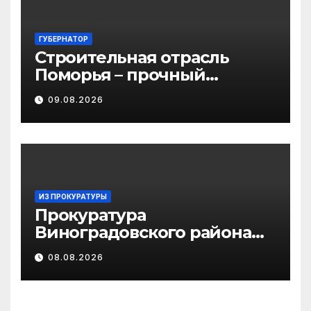
ГУБЕРНАТОР
Строительная отрасль
Поморья – прочный
фундамент развития
09.08.2026
региона
ИЗ ПРОКУРАТУРЫ
Прокуратура
Виноградовского района
информирует об
08.08.2026
изменениях
законодательства об
иммунопрофилактике