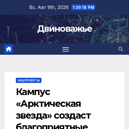
Перейти
Вс. Авг 9th, 2026
1:39:19 PM
к
содержимому
Двиноважье
НАЦПРОЕКТЫ
Кампус
«Арктическая
звезда» создаст
благоприятные