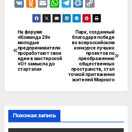
V
O
E
W
T
M
C
K
d
m
h
el
ail
o
n
ail
at
e
.R
p
o
s
gr
u
y
На форуме
Парк, созданный
Навигация
«Команда 29»
благодаря победе
kl
A
a
Li
молодые
во всероссийском
по
a
p
m
n
предприниматели
конкурсе лучших
проработают свои
проектов по
записям
s
p
k
идеи в мастерской
преображению
«От замысла до
общественных
s
стартапа»
пространств, стал
точкой притяжения
ni
жителей Мирного
ki
Похожая запись