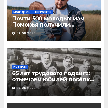
МОЛОДЕЖЬ
НАЦПРОЕКТЫ
Почти 500 молодых мам
Поморья получили
господдержку при
09.08.2026
рождении первого ребенка
ИСТОРИЯ
65 лет трудового подвига:
отмечаем юбилей посёлка
Важский в Виноградовском
09.08.2026
округе