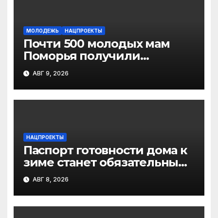
МОЛОДЕЖЬ
НАЦПРОЕКТЫ
Почти 500 молодых мам
Поморья получили
господдержку при
АВГ 9, 2026
рождении первого ребенка
НАЦПРОЕКТЫ
Паспорт готовности дома к
зиме станет обязательным
лицензионным
АВГ 8, 2026
требованием для
управляющих организаций
с 1 сентября 2026 года