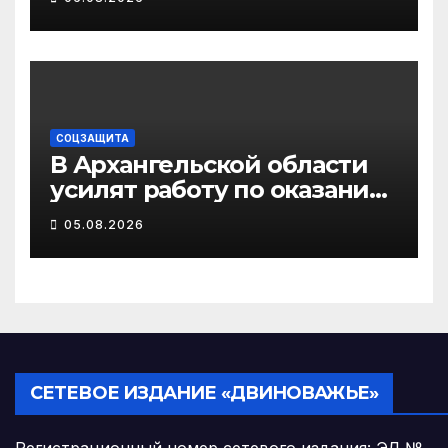
маркировки в системе
«Честный знак»
СОЦЗАЩИТА
В Архангельской области
усилят работу по оказанию
бесплатной юридической
05.08.2026
помощи ветеранам СВО и
их семьям
СЕТЕВОЕ ИЗДАНИЕ «ДВИНОВАЖЬЕ»
Регистрационный номер сетевого издания: ЭЛ №