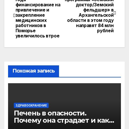
kl
A
a
Li
финансирование на
доктор/Земский
по
a
p
m
n
привлечение и
фельдшер» в
закрепление
Архангельской
записям
s
p
k
медицинских
области в этом году
работников в
направят 84 млн
s
Поморье
рублей
увеличилось втрое
ni
ki
Похожая запись
ЗДРАВООХРАНЕНИЕ
Печень в опасности.
Почему она страдает и как
её спасти