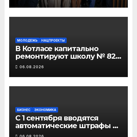
для всего Виноградовского
округа
МОЛОДЕЖЬ
НАЦПРОЕКТЫ
В Котласе капитально
ремонтируют школу № 82
и детсад «Золотая рыбка»
06.08.2026
БИЗНЕС
ЭКОНОМИКА
С 1 сентября вводятся
автоматические штрафы за
нарушение правил
06.08.2026