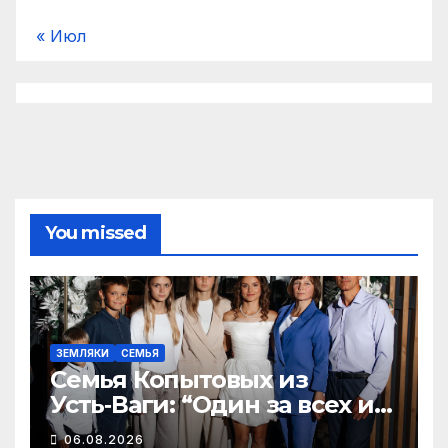
« Июл
You missed
ЗЕМЛЯКИ
СЕМЬЯ
Семья Копытовых из
Усть‑Ваги: “Один за всех и
все за одного” — пример
06.08.2026