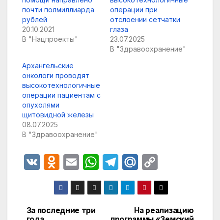
почти полмиллиарда
операции при
рублей
отслоении сетчатки
20.10.2021
глаза
В "Нацпроекты"
23.07.2025
В "Здравоохранение"
Архангельские
онкологи проводят
высокотехнологичные
операции пациентам с
опухолями
щитовидной железы
08.07.2025
В "Здравоохранение"
V
O
E
W
T
M
C
K
d
m
h
el
ail
o
n
ail
at
e
.R
p
o
s
gr
u
y
За последние три
На реализацию
Навигация
года
программы «Земский