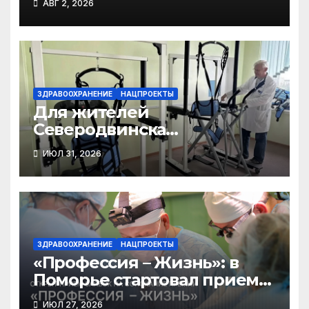
АВГ 2, 2026
ЗДРАВООХРАНЕНИЕ
НАЦПРОЕКТЫ
Для жителей
Северодвинска
расширяются возможности
ИЮЛ 31, 2026
для прохождения
реабилитации
ЗДРАВООХРАНЕНИЕ
НАЦПРОЕКТЫ
«Профессия – Жизнь»: в
Поморье стартовал прием
заявок на соискание
ИЮЛ 27, 2026