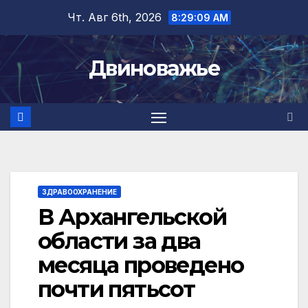
Перейти
Чт. Авг 6th, 2026
8:29:10 AM
к
содержимому
Двиноважье
ЗДРАВООХРАНЕНИЕ
В Архангельской
области за два
месяца проведено
почти пятьсот