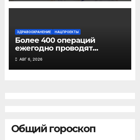
молодоженов»
ЗДРАВООХРАНЕНИЕ
НАЦПРОЕКТЫ
Более 400 операций
ежегодно проводят
торакальные хирурги
АВГ 6, 2026
Архангельского
онкодиспансера
Общий гороскоп