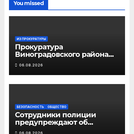
You missed
ИЗ ПРОКУРАТУРЫ
Прокуратура
Виноградовского района
информирует об
06.08.2026
изменениях
законодательства в сфере
государственной
поддержки
педагогических
работников
БЕЗОПАСНОСТЬ
ОБЩЕСТВО
Сотрудники полиции
предупреждают об
участившихся случаях
06.08.2026