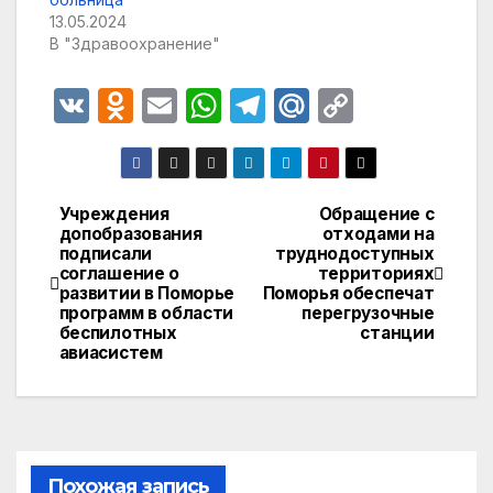
13.05.2024
В "Здравоохранение"
V
O
E
W
T
M
C
K
d
m
h
el
ail
o
n
ail
at
e
.R
p
o
s
gr
u
y
Учреждения
Обращение с
Навигация
допобразования
отходами на
kl
A
a
Li
подписали
труднодоступных
по
a
p
m
n
соглашение о
территориях
развитии в Поморье
Поморья обеспечат
записям
s
p
k
программ в области
перегрузочные
беспилотных
станции
s
авиасистем
ni
ki
Похожая запись