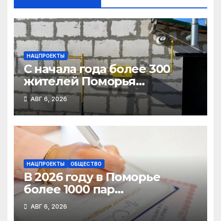
НАЦПРОЕКТЫ
С начала года более 300
жителей Поморья
получили выплату на
АВГ 6, 2026
газификацию
НАЦПРОЕКТЫ
ОБЩЕСТВО
В 2026 году в Поморье
более 1000 пар
новобрачных получили
АВГ 6, 2026
«Сертификат