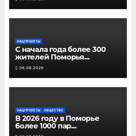
мошенничества в
отношении родственников
участников СВО
НАЦПРОЕКТЫ
С начала года более 300
жителей Поморья
получили выплату на
06.08.2026
газификацию
НАЦПРОЕКТЫ
ОБЩЕСТВО
В 2026 году в Поморье
более 1000 пар
новобрачных получили