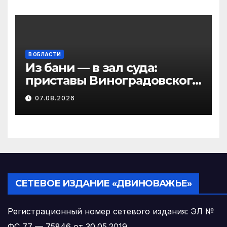
В ОБЛАСТИ
Из бани — в зал суда:
приставы Виноградовского
округа разыскали
07.08.2026
должника по алиментам
СЕТЕВОЕ ИЗДАНИЕ «ДВИНОВАЖЬЕ»
Регистрационный номер сетевого издания: ЭЛ №
ФС 77 — 75846 от 30.05.2019.