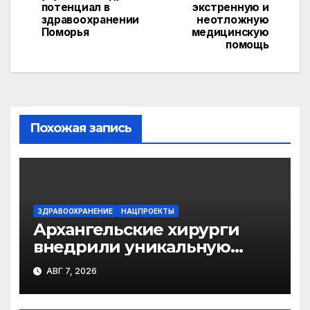
записям
s
p
k
потенциал в
экстренную и
здравоохранении
неотложную
s
Поморья
медицинскую
помощь
ni
ki
Похожая запись
ЗДРАВООХРАНЕНИЕ
НАЦПРОЕКТЫ
Архангельские хирурги
внедрили уникальную
методику
АВГ 7, 2026
малотравматичного
лечения патологии