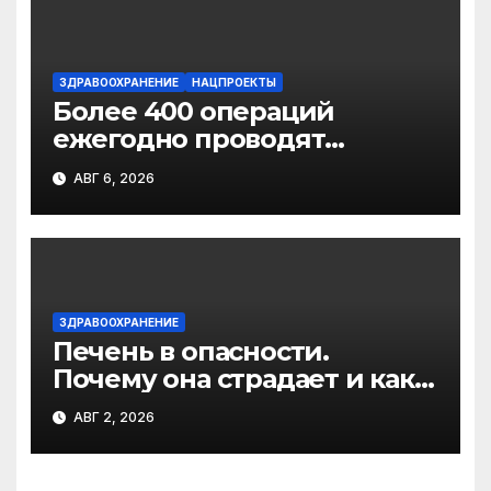
диафрагмы
ЗДРАВООХРАНЕНИЕ
НАЦПРОЕКТЫ
Более 400 операций
ежегодно проводят
торакальные хирурги
АВГ 6, 2026
Архангельского
онкодиспансера
ЗДРАВООХРАНЕНИЕ
Печень в опасности.
Почему она страдает и как
её спасти
АВГ 2, 2026