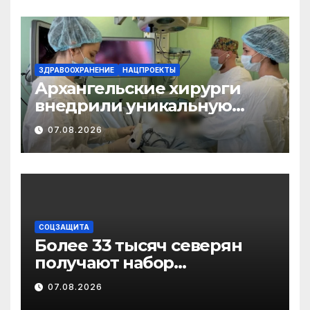
ЗДРАВООХРАНЕНИЕ
НАЦПРОЕКТЫ
Архангельские хирурги
внедрили уникальную
методику
07.08.2026
малотравматичного
лечения патологии
диафрагмы
СОЦЗАЩИТА
Более 33 тысяч северян
получают набор
социальных услуг в виде
07.08.2026
льгот