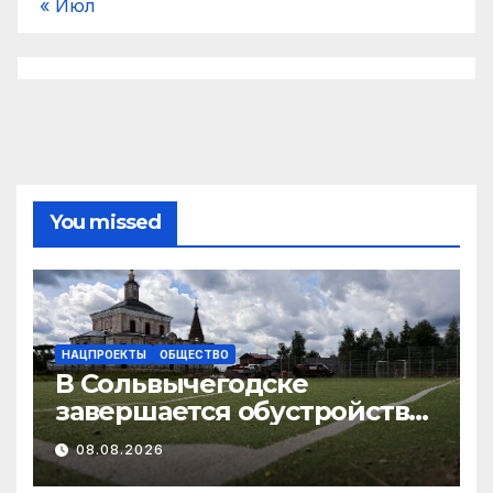
« Июл
You missed
НАЦПРОЕКТЫ
ОБЩЕСТВО
В Сольвычегодске
завершается обустройство
волейбольной и
08.08.2026
баскетбольной площадок