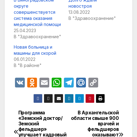
округе
новостроя
совершенствуется
13.08.2022
система оказания
В "Здравоохранение"
медицинской помощи
25.04.2023
В "Здравоохранение"
Новая больница и
машины для скорой
06.01.2022
В "В районе"
V
O
E
W
T
M
C
K
d
m
h
el
ail
o
n
ail
at
e
.R
p
o
s
gr
u
y
Программа
В Архангельской
Навигация
«Земский доктор/
области свыше 900
kl
A
a
Li
Земский
врачей и
по
a
p
m
n
фельдшер»
фельдшеров
улучшает кадровый
оказывают