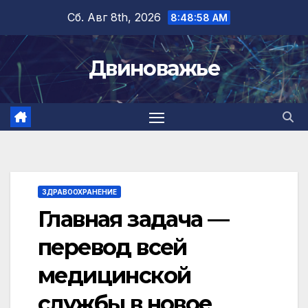
Перейти
Сб. Авг 8th, 2026
8:48:59 AM
к
содержимому
Двиноважье
ЗДРАВООХРАНЕНИЕ
Главная задача —
перевод всей
медицинской
службы в новое