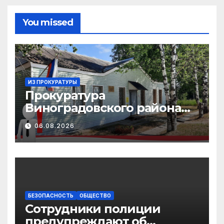
You missed
ИЗ ПРОКУРАТУРЫ
Прокуратура
Виноградовского района
информирует об
06.08.2026
изменениях
законодательства в сфере
государственной
поддержки
педагогических
работников
БЕЗОПАСНОСТЬ
ОБЩЕСТВО
Сотрудники полиции
предупреждают об