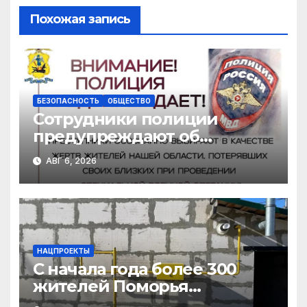
Похожая запись
БЕЗОПАСНОСТЬ
ОБЩЕСТВО
Сотрудники полиции
предупреждают об
участившихся случаях
АВГ 6, 2026
мошенничества в
отношении родственников
участников СВО
НАЦПРОЕКТЫ
С начала года более 300
жителей Поморья
получили выплату на