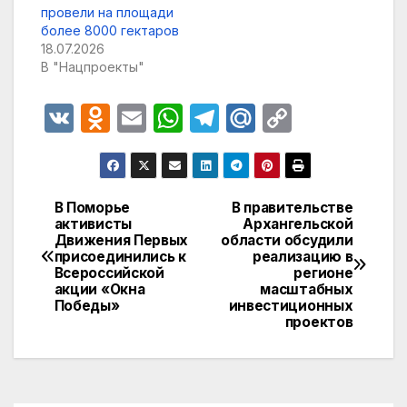
провели на площади
более 8000 гектаров
18.07.2026
В "Нацпроекты"
V
O
E
W
T
M
C
K
d
m
h
el
ail
o
n
ail
at
e
.R
p
o
s
gr
u
y
В Поморье
В правительстве
Навигация
активисты
Архангельской
kl
A
a
Li
Движения Первых
области обсудили
по
a
p
m
n
присоединились к
реализацию в
Всероссийской
регионе
записям
s
p
k
акции «Окна
масштабных
Победы»
инвестиционных
s
проектов
ni
ki