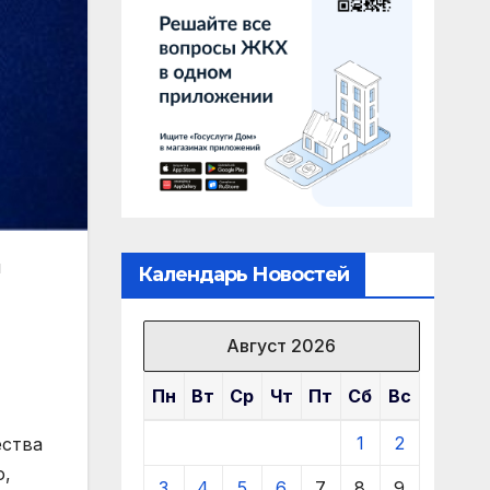
й
Календарь Новостей
Август 2026
Пн
Вт
Ср
Чт
Пт
Сб
Вс
1
2
ества
о,
3
4
5
6
7
8
9