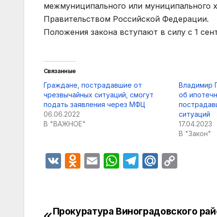
межмуниципального или муниципального ха
Правительством Российской Федерации.
Положения закона вступают в силу с 1 сент
Связанные
Граждане, пострадавшие от
Владимир 
чрезвычайных ситуаций, смогут
об ипотечн
подать заявления через МФЦ
пострадав
06.06.2022
ситуаций
В "ВАЖНОЕ"
17.04.2023
В "Закон"
V
O
E
W
T
M
C
K
d
m
h
el
ail
o
n
ail
at
e
.R
p
o
s
gr
u
y
Прокуратура Виноградовского рай
Навигация