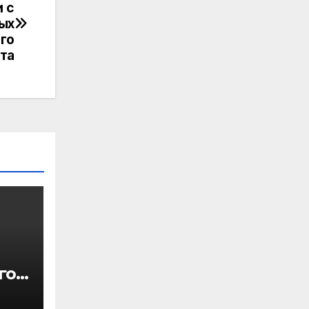
 с
ых
го
та
го
об