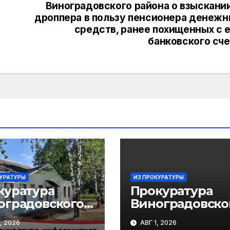
Виноградовского района о взыскании
дроппера в пользу пенсионера денежн
средств, ранее похищенных с е
банковского сче
КУРАТУРЫ
ИЗ ПРОКУРАТУРЫ
куратура
Прокуратура
оградовского
Виноградовско
она организует
района
, 2026
АВГ 1, 2026
ячую линию в
информирует 