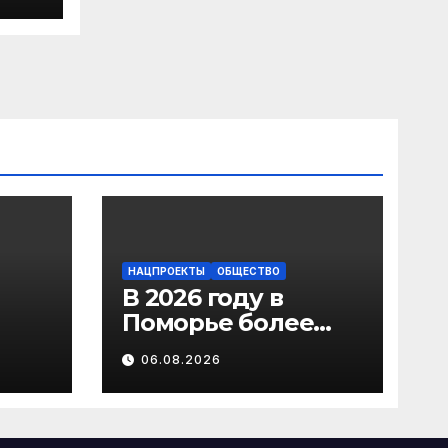
ва,
о
НАЦПРОЕКТЫ
ОБЩЕСТВО
В 2026 году в
Поморье более
рья
1000 пар
06.08.2026
лату
новобрачных
ию
получили
«Сертификат
молодоженов»