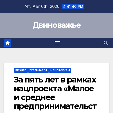
Перейти
Чт. Авг 6th, 2026
4:41:41 PM
к
содержимому
Двиноважье
БИЗНЕС
ГУБЕРНАТОР
НАЦПРОЕКТЫ
За пять лет в рамках
нацпроекта «Малое
и среднее
предпринимательст