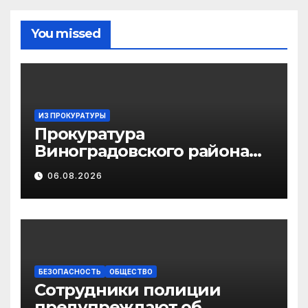
You missed
ИЗ ПРОКУРАТУРЫ
Прокуратура
Виноградовского района
информирует об
06.08.2026
изменениях
законодательства в сфере
государственной
поддержки
педагогических
работников
БЕЗОПАСНОСТЬ
ОБЩЕСТВО
Сотрудники полиции
предупреждают об