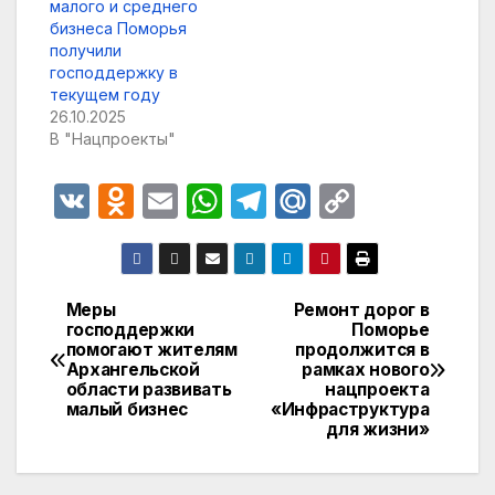
малого и среднего
бизнеса Поморья
получили
господдержку в
текущем году
26.10.2025
В "Нацпроекты"
V
O
E
W
T
M
C
K
d
m
h
el
ail
o
n
ail
at
e
.R
p
o
s
gr
u
y
Меры
Ремонт дорог в
Навигация
господдержки
Поморье
kl
A
a
Li
помогают жителям
продолжится в
по
a
p
m
n
Архангельской
рамках нового
области развивать
нацпроекта
записям
s
p
k
малый бизнес
«Инфраструктура
для жизни»
s
ni