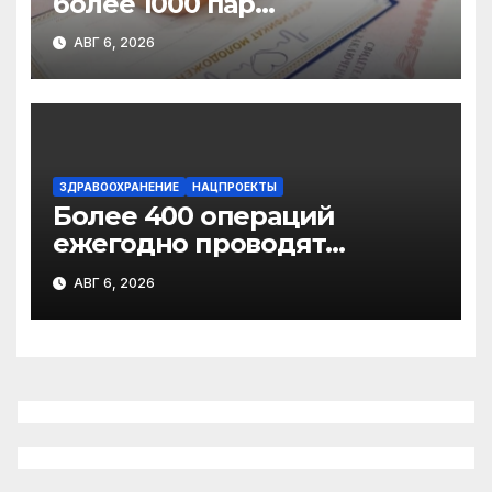
более 1000 пар
новобрачных получили
АВГ 6, 2026
«Сертификат
молодоженов»
ЗДРАВООХРАНЕНИЕ
НАЦПРОЕКТЫ
Более 400 операций
ежегодно проводят
торакальные хирурги
АВГ 6, 2026
Архангельского
онкодиспансера