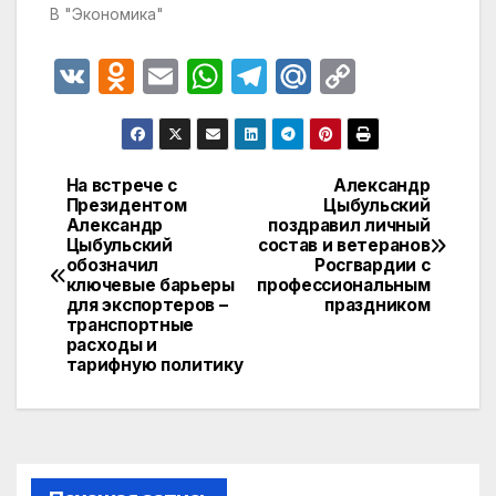
В "Экономика"
V
O
E
W
T
M
C
K
d
m
h
el
ail
o
n
ail
at
e
.R
p
o
s
gr
u
y
На встрече с
Александр
Навигация
Президентом
Цыбульский
kl
A
a
Li
Александр
поздравил личный
по
a
p
m
n
Цыбульский
состав и ветеранов
обозначил
Росгвардии с
записям
s
p
k
ключевые барьеры
профессиональным
для экспортеров –
праздником
s
транспортные
расходы и
ni
тарифную политику
ki