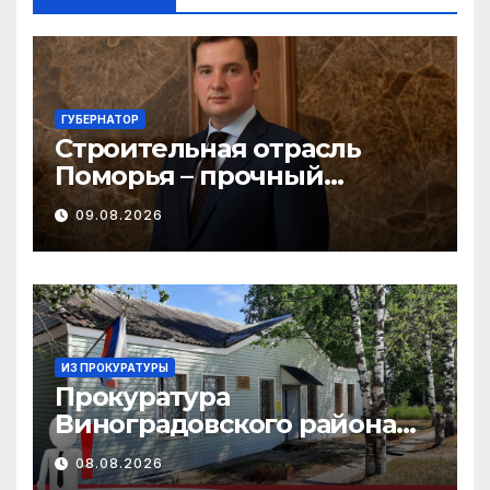
ГУБЕРНАТОР
Строительная отрасль
Поморья – прочный
фундамент развития
09.08.2026
региона
ИЗ ПРОКУРАТУРЫ
Прокуратура
Виноградовского района
информирует об
08.08.2026
изменениях