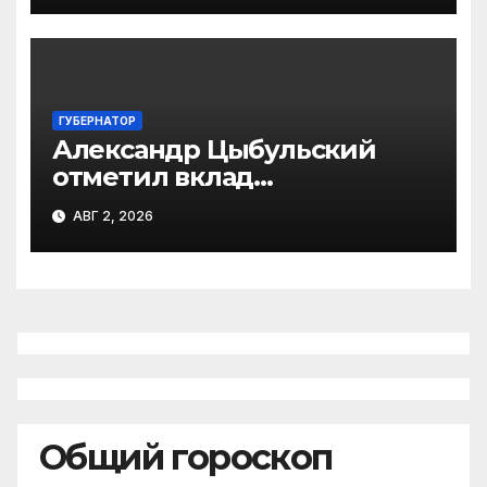
ГУБЕРНАТОР
Александр Цыбульский
отметил вклад
железнодорожников в
АВГ 2, 2026
развитие Архангельской
области
Общий гороскоп