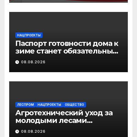
законодательства об
иммунопрофилактике
инфекционных болезней
НАЦПРОЕКТЫ
Паспорт готовности дома к
зиме станет обязательным
лицензионным
08.08.2026
требованием для
управляющих организаций
с 1 сентября 2026 года
ЛЕСПРОМ
НАЦПРОЕКТЫ
ОБЩЕСТВО
Агротехнический уход за
молодыми лесами
Поморья провели на
08.08.2026
площади более 18 тысяч