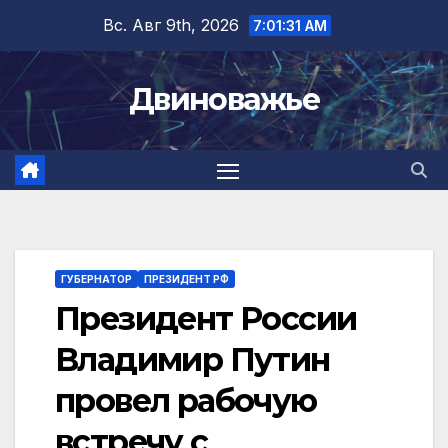
Перейти
Вс. Авг 9th, 2026
7:01:32 AM
к
содержимому
Двиноважье
ГУБЕРНАТОР
ПРЕЗИДЕНТ РФ
Президент России
Владимир Путин
провел рабочую
встречу с