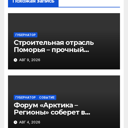
Похожая запись
ГУБЕРНАТОР
Строительная отрасль
Поморья – прочный
фундамент развития
АВГ 9, 2026
региона
ГУБЕРНАТОР
СОБЫТИЕ
Форум «Арктика –
Регионы» соберет в
Архангельске участников
АВГ 4, 2026
из 45 регионов