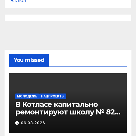
« Июл
You missed
МОЛОДЕЖЬ
НАЦПРОЕКТЫ
В Котласе капитально
ремонтируют школу № 82
и детсад «Золотая рыбка»
06.08.2026