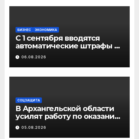
БИЗНЕС
ЭКОНОМИКА
С 1 сентября вводятся
автоматические штрафы за
нарушение правил
06.08.2026
маркировки в системе
«Честный знак»
СОЦЗАЩИТА
В Архангельской области
усилят работу по оказанию
бесплатной юридической
05.08.2026
помощи ветеранам СВО и