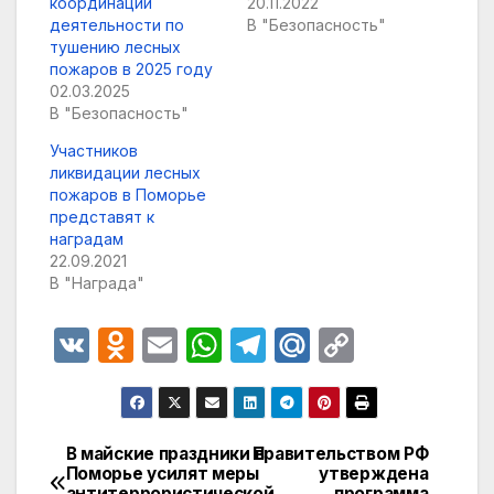
координации
20.11.2022
деятельности по
В "Безопасность"
тушению лесных
пожаров в 2025 году
02.03.2025
В "Безопасность"
Участников
ликвидации лесных
пожаров в Поморье
представят к
наградам
22.09.2021
В "Награда"
V
O
E
W
T
M
C
K
d
m
h
el
ail
o
n
ail
at
e
.R
p
o
s
gr
u
y
В майские праздники в
Правительством РФ
Навигация
Поморье усилят меры
утверждена
kl
A
a
Li
антитеррористической
программа