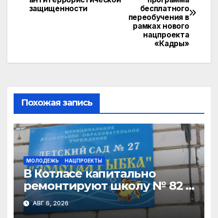
по
a
p
m
n
защищенности
бесплатного
переобучения в
записям
s
p
k
рамках нового
нацпроекта
s
«Кадры»
ni
ki
Похожая запись
МОЛОДЕЖЬ
НАЦПРОЕКТЫ
В Котласе капитально
ремонтируют школу № 82 и
детсад «Золотая рыбка»
АВГ 6, 2026