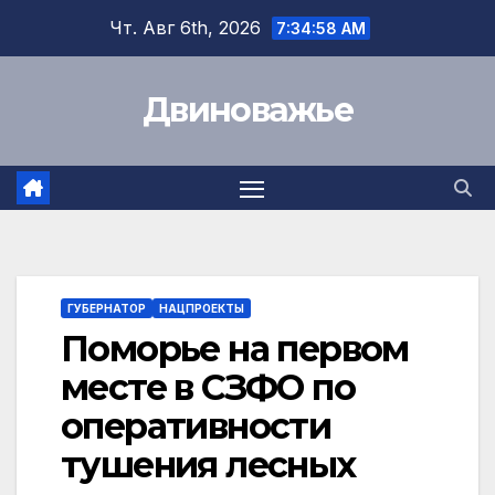
Перейти
Чт. Авг 6th, 2026
7:34:59 AM
к
содержимому
Двиноважье
ГУБЕРНАТОР
НАЦПРОЕКТЫ
Поморье на первом
месте в СЗФО по
оперативности
тушения лесных