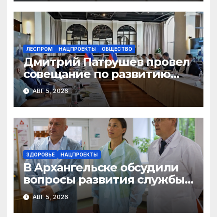
ЛЕСПРОМ
НАЦПРОЕКТЫ
ОБЩЕСТВО
Дмитрий Патрушев провел
совещание по развитию
экологического туризма на
АВГ 5, 2026
особо охраняемых
природных территориях
ЗДОРОВЬЕ
НАЦПРОЕКТЫ
В Архангельске обсудили
вопросы развития службы
крови Поморья
АВГ 5, 2026