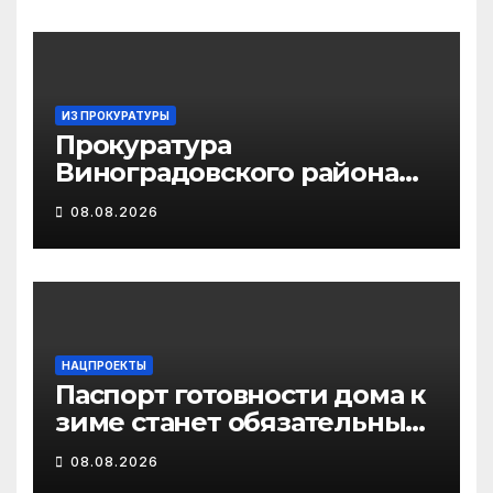
ИЗ ПРОКУРАТУРЫ
Прокуратура
Виноградовского района
информирует об
08.08.2026
изменениях
законодательства об
иммунопрофилактике
инфекционных болезней
НАЦПРОЕКТЫ
Паспорт готовности дома к
зиме станет обязательным
лицензионным
08.08.2026
требованием для