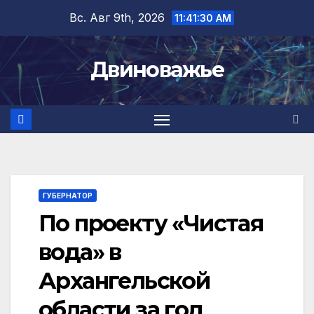
Перейти
Вс. Авг 9th, 2026
11:41:30 AM
к
содержимому
Двиноважье
ГУБЕРНАТОР
По проекту «Чистая
вода» в
Архангельской
области за год