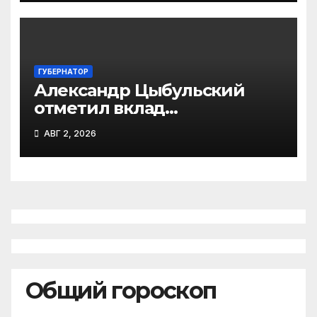
ГУБЕРНАТОР
Александр Цыбульский
отметил вклад
железнодорожников в
АВГ 2, 2026
развитие Архангельской
области
Общий гороскоп