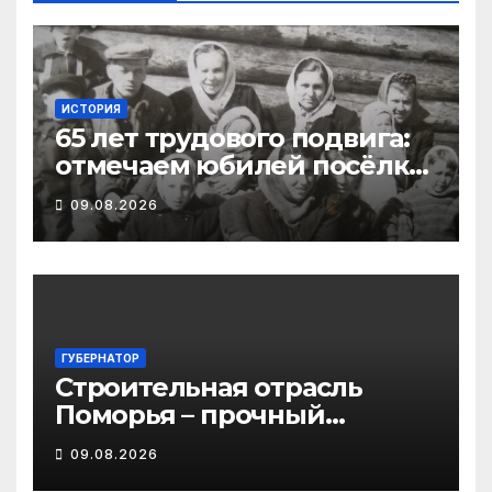
ИСТОРИЯ
65 лет трудового подвига:
отмечаем юбилей посёлка
Важский в Виноградовском
09.08.2026
округе
ГУБЕРНАТОР
Строительная отрасль
Поморья – прочный
фундамент развития
09.08.2026
региона