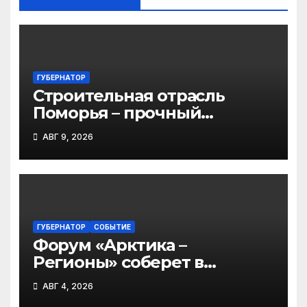
ГУБЕРНАТОР
Строительная отрасль
Поморья – прочный
фундамент развития
АВГ 9, 2026
региона
ГУБЕРНАТОР
СОБЫТИЕ
Форум «Арктика –
Регионы» соберет в
Архангельске участников
АВГ 4, 2026
из 45 регионов