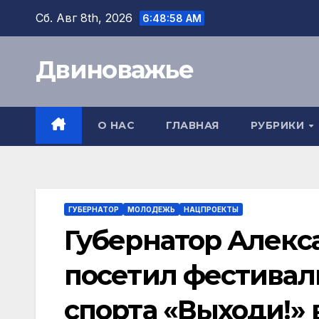
Перейти
Сб. Авг 8th, 2026
6:48:59 AM
к
содержимому
Двиноважье
О НАС
ГЛАВНАЯ
РУБРИКИ
ГУБЕРНАТОР
МОЛОДЕЖЬ
НАЦПРОЕКТЫ
Губернатор Алек
посетил фестивал
спорта «Выходи!» 