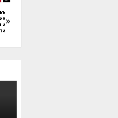
жь
ие
 и
ти