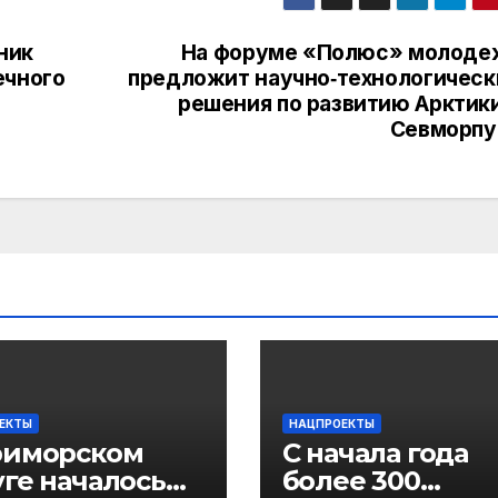
ник
На форуме «Полюс» молоде
ечного
предложит научно‑технологическ
решения по развитию Арктики
Севморпу
ЕКТЫ
НАЦПРОЕКТЫ
риморском
С начала года
ге началось
более 300