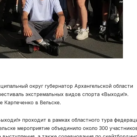
иципальный округ губернатор Архангельской области
естиваль экстремальных видов спорта «Выходи!».
е Карпеченко в Вельске.
ыходи!» проходит в рамках областного тура федерац
ельске мероприятие объединило около 300 участников
 выступления, а также соревнования по скейтбординг