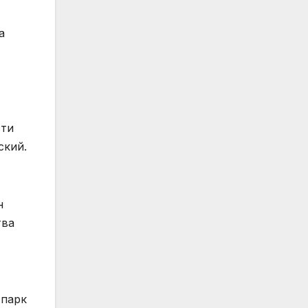
а
сти
ский.
н
тва
тпарк