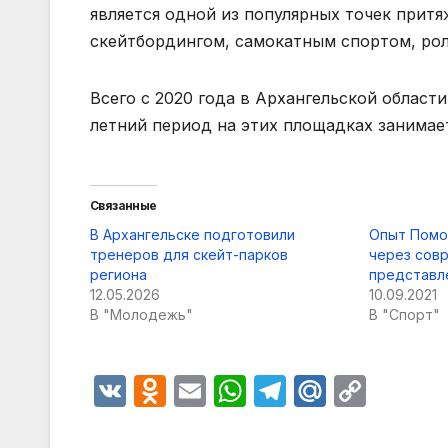
является одной из популярных точек прит
скейтбордингом, самокатным спортом, ро
Всего с 2020 года в Архангельской област
летний период на этих площадках занимает
Связанные
В Архангельске подготовили
Опыт Помо
тренеров для скейт-парков
через сов
региона
представле
12.05.2026
10.09.2021
В "Молодежь"
В "Спорт"
V
O
E
W
T
M
C
K
d
m
h
el
ail
o