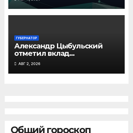
из 45 регионов
ГУБЕРНАТОР
Александр Цыбульский
отметил вклад
железнодорожников в
АВГ 2, 2026
развитие Архангельской
области
Общий гороскоп