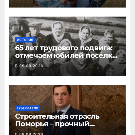
рождении первого ребенка
ИСТОРИЯ
65 лет трудового подвига:
отмечаем юбилей посёлка
Важский в Виноградовском
09.08.2026
округе
ГУБЕРНАТОР
Строительная отрасль
Поморья – прочный
фундамент развития
09.08.2026