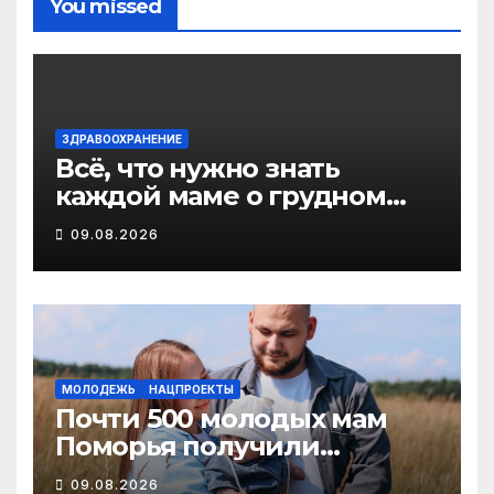
You missed
ЗДРАВООХРАНЕНИЕ
Всё, что нужно знать
каждой маме о грудном
вскармливании
09.08.2026
МОЛОДЕЖЬ
НАЦПРОЕКТЫ
Почти 500 молодых мам
Поморья получили
господдержку при
09.08.2026