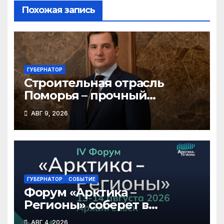
Похожая запись
ГУБЕРНАТОР
Строительная отрасль
Поморья – прочный
фундамент развития
АВГ 9, 2026
региона
ГУБЕРНАТОР
СОБЫТИЕ
Форум «Арктика –
Регионы» соберет в
Архангельске участников
АВГ 4, 2026