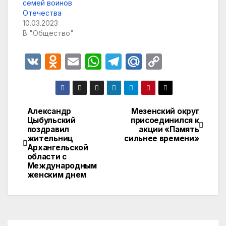
семей воинов
Отечества
10.03.2023
В "Общество"
V
O
E
W
T
M
C
K
d
m
h
el
ail
o
n
ail
at
e
.R
p
o
s
gr
u
y
Александр
Мезенский округ
Навигация
Цыбульский
присоединился к
kl
A
a
Li
поздравил
акции «Память
по
a
p
m
n
жительниц
сильнее времени»
Архангельской
записям
s
p
k
области с
Международным
s
женским днем
ni
ki