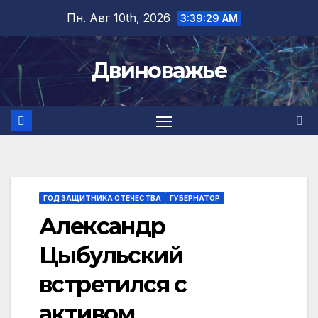
Перейти
Пн. Авг 10th, 2026
3:39:30 AM
к
содержимому
Двиноважье
ГОД ЗАЩИТНИКА ОТЕЧЕСТВА
ГУБЕРНАТОР
Александр
Цыбульский
встретился с
активом