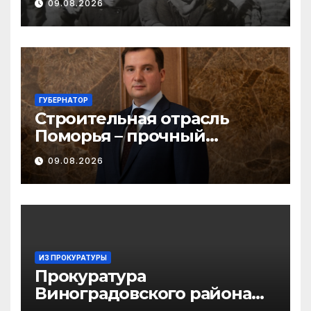
09.08.2026
округе
ГУБЕРНАТОР
Строительная отрасль
Поморья – прочный
фундамент развития
09.08.2026
региона
ИЗ ПРОКУРАТУРЫ
Прокуратура
Виноградовского района
информирует об