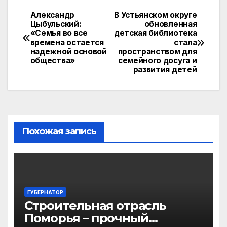
o
s
gr
u
y
Александр
В Устьянском округе
Навигация
Цыбульский:
обновленная
kl
A
a
Li
«Семья во все
детская библиотека
по
a
p
m
n
времена остается
стала
надежной основой
пространством для
записям
s
p
k
общества»
семейного досуга и
развития детей
s
ni
ki
Похожая запись
ГУБЕРНАТОР
Строительная отрасль
Поморья – прочный