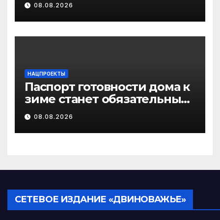
08.08.2026
изменениях
законодательства об
иммунопрофилактике
инфекционных болезней
НАЦПРОЕКТЫ
Паспорт готовности дома к
зиме станет обязательным
лицензионным
08.08.2026
требованием для
управляющих организаций
с 1 сентября 2026 года
СЕТЕВОЕ ИЗДАНИЕ «ДВИНОВАЖЬЕ»