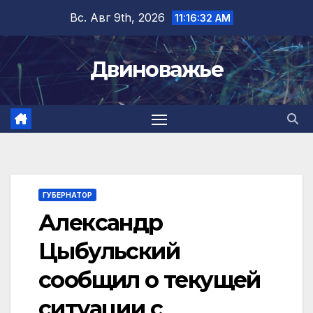
Перейти
Вс. Авг 9th, 2026
11:16:32 AM
к
содержимому
Двиноважье
ГУБЕРНАТОР
Александр
Цыбульский
сообщил о текущей
ситуации с