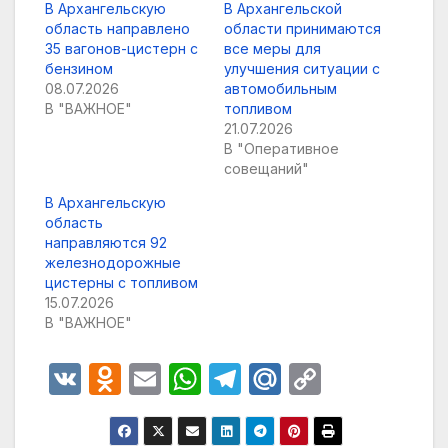
В Архангельскую
В Архангельской
область направлено
области принимаются
35 вагонов-цистерн с
все меры для
бензином
улучшения ситуации с
08.07.2026
автомобильным
В "ВАЖНОЕ"
топливом
21.07.2026
В "Оперативное
совещаний"
В Архангельскую
область
направляются 92
железнодорожные
цистерны с топливом
15.07.2026
В "ВАЖНОЕ"
V
O
E
W
T
M
C
K
d
m
h
el
ail
o
n
ail
at
e
.R
p