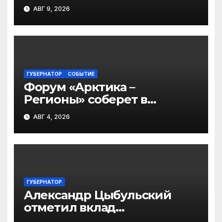
фундамент развития
АВГ 9, 2026
региона
ГУБЕРНАТОР
СОБЫТИЕ
Форум «Арктика –
Регионы» соберет в
Архангельске участников
АВГ 4, 2026
из 45 регионов
ГУБЕРНАТОР
Александр Цыбульский
отметил вклад
железнодорожников в