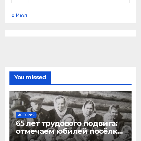
« Июл
You missed
ИСТОРИЯ
65 лет трудового подвига:
отмечаем юбилей посёлка
Важский в Виноградовском