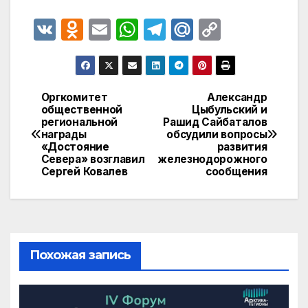
V
O
E
W
T
M
C
K
d
m
h
el
ail
o
n
ail
at
e
.R
p
o
s
gr
u
y
Оргкомитет
Александр
Навигация
общественной
Цыбульский и
kl
A
a
Li
региональной
Рашид Сайбаталов
по
a
p
m
n
награды
обсудили вопросы
«Достояние
развития
записям
s
p
k
Севера» возглавил
железнодорожного
Сергей Ковалев
сообщения
s
ni
ki
Похожая запись