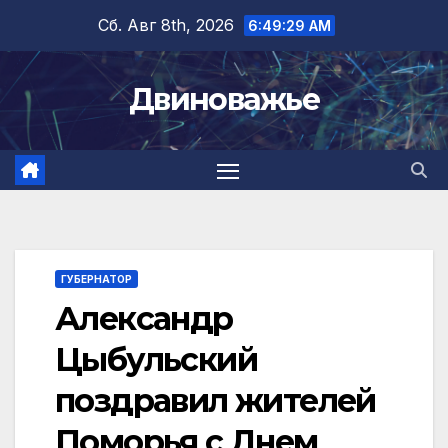
Перейти
Сб. Авг 8th, 2026
6:49:30 AM
к
содержимому
Двиноважье
ГУБЕРНАТОР
Александр
Цыбульский
поздравил жителей
Поморья с Днем