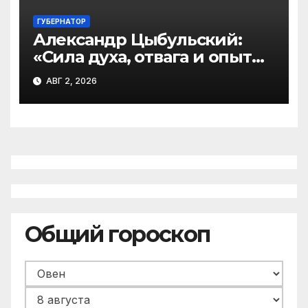
ГУБЕРНАТОР
Александр Цыбульский:
«Сила духа, отвага и опыт
воинов-десантников – залог
АВГ 2, 2026
надежной защиты
Отечества»
Общий гороскоп