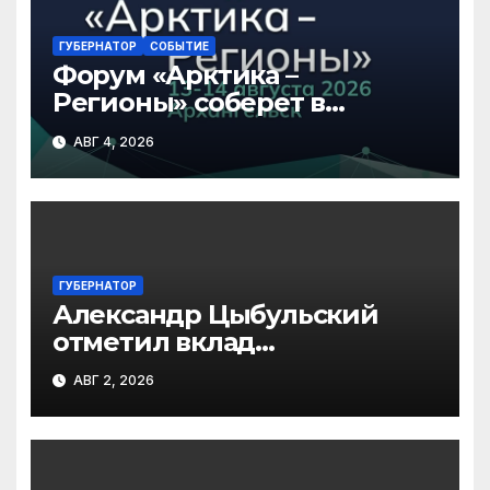
ГУБЕРНАТОР
СОБЫТИЕ
Форум «Арктика –
Регионы» соберет в
Архангельске участников
АВГ 4, 2026
из 45 регионов
ГУБЕРНАТОР
Александр Цыбульский
отметил вклад
железнодорожников в
АВГ 2, 2026
развитие Архангельской
области