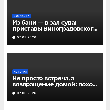
В ОБЛАСТИ
Из бани — в зал суда:
приставы Виноградовского
округа разыскали
07.08.2026
должника по алиментам
ИСТОРИЯ
Не просто встреча, а
возвращение домой: поход
на родину предков в
07.08.2026
Виноградовском округе