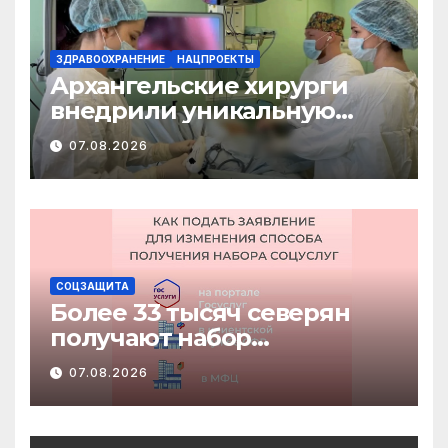
ЗДРАВООХРАНЕНИЕ
НАЦПРОЕКТЫ
Архангельские хирурги
внедрили уникальную
методику
07.08.2026
малотравматичного
лечения патологии
диафрагмы
СОЦЗАЩИТА
Более 33 тысяч северян
получают набор
социальных услуг в виде
07.08.2026
льгот