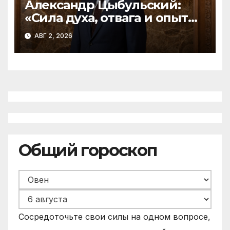
Александр Цыбульский:
«Сила духа, отвага и опыт
воинов-десантников – залог
АВГ 2, 2026
надежной защиты
Отечества»
Общий гороскоп
Сосредоточьте свои силы на одном вопросе,