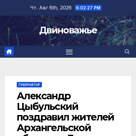
Перейти
Чт. Авг 6th, 2026
6:02:28 PM
к
содержимому
Двиноважье
ГУБЕРНАТОР
Александр
Цыбульский
поздравил жителей
Архангельской