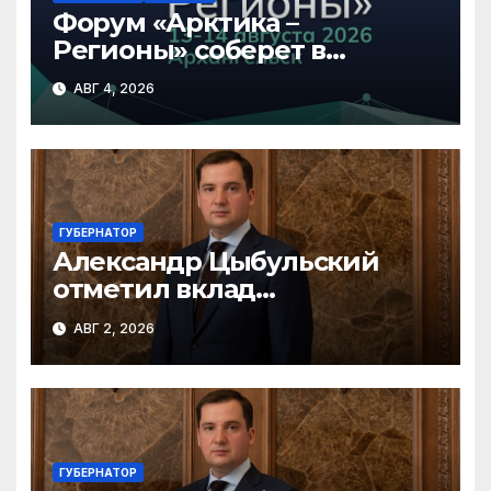
Форум «Арктика –
Регионы» соберет в
Архангельске участников
АВГ 4, 2026
из 45 регионов
ГУБЕРНАТОР
Александр Цыбульский
отметил вклад
железнодорожников в
АВГ 2, 2026
развитие Архангельской
области
ГУБЕРНАТОР