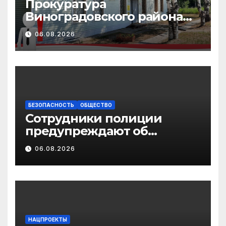
Прокуратура
Виноградовского района
информирует об
06.08.2026
изменениях
законодательства в сфере
государственной
поддержки
педагогических
работников
БЕЗОПАСНОСТЬ
ОБЩЕСТВО
Сотрудники полиции
предупреждают об
участившихся случаях
06.08.2026
мошенничества в
отношении родственников
участников СВО
НАЦПРОЕКТЫ