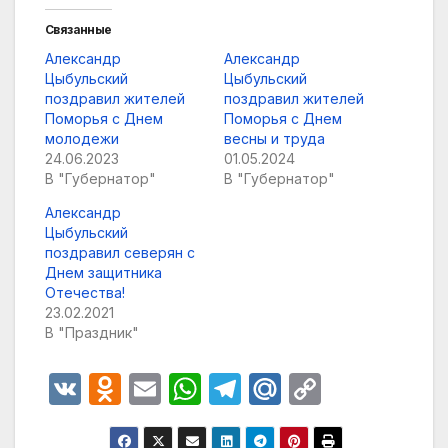
Связанные
Александр
Александр
Цыбульский
Цыбульский
поздравил жителей
поздравил жителей
Поморья с Днем
Поморья с Днем
молодежи
весны и труда
24.06.2023
01.05.2024
В "Губернатор"
В "Губернатор"
Александр
Цыбульский
поздравил северян с
Днем защитника
Отечества!
23.02.2021
В "Праздник"
V
O
E
W
T
M
C
K
d
m
h
el
ail
o