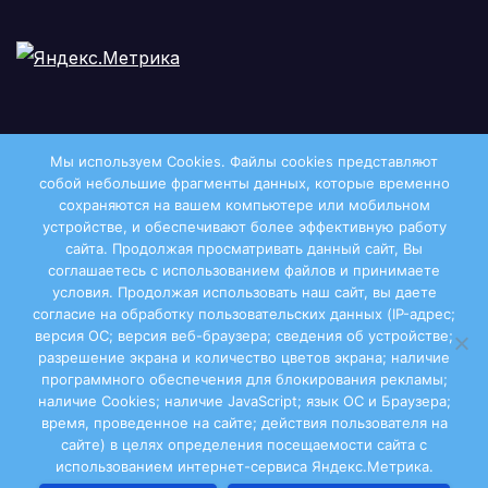
Мы используем Cookies. Файлы сookies представляют
собой небольшие фрагменты данных, которые временно
сохраняются на вашем компьютере или мобильном
устройстве, и обеспечивают более эффективную работу
сайта. Продолжая просматривать данный сайт, Вы
соглашаетесь с использованием файлов и принимаете
условия. Продолжая использовать наш сайт, вы даете
Двиноважье
согласие на обработку пользовательских данных (IP-адрес;
версия ОС; версия веб-браузера; сведения об устройстве;
разрешение экрана и количество цветов экрана; наличие
программного обеспечения для блокирования рекламы;
наличие Cookies; наличие JavaScript; язык ОС и Браузера;
Сайт работает на WordPress
|
Тема: Newsup, автор
время, проведенное на сайте; действия пользователя на
сайте) в целях определения посещаемости сайта с
Themeansar
использованием интернет-сервиса Яндекс.Метрика.