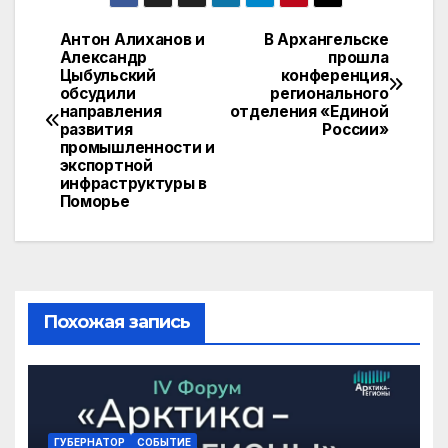
n
ail
at
e
.R
p
o
s
gr
u
y
Антон Алиханов и
В Архангельске
Навигация
Александр
прошла
kl
A
a
Li
Цыбульский
конференция
по
a
p
m
n
обсудили
регионального
направления
отделения «Единой
записям
s
p
k
развития
России»
промышленности и
s
экспортной
инфраструктуры в
ni
Поморье
ki
Похожая запись
ГУБЕРНАТОР
СОБЫТИЕ