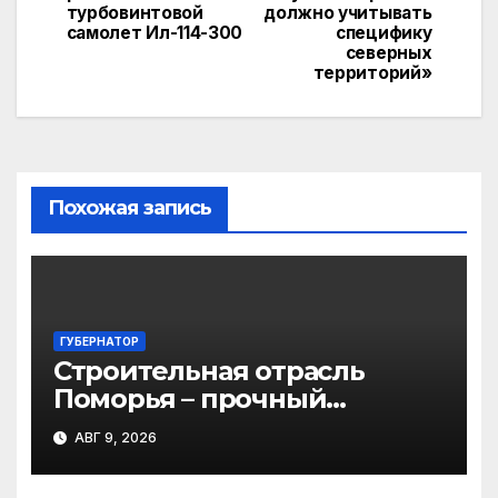
записям
s
p
k
турбовинтовой
должно учитывать
самолет Ил-114-300
специфику
s
северных
территорий»
ni
ki
Похожая запись
ГУБЕРНАТОР
Строительная отрасль
Поморья – прочный
фундамент развития
АВГ 9, 2026
региона