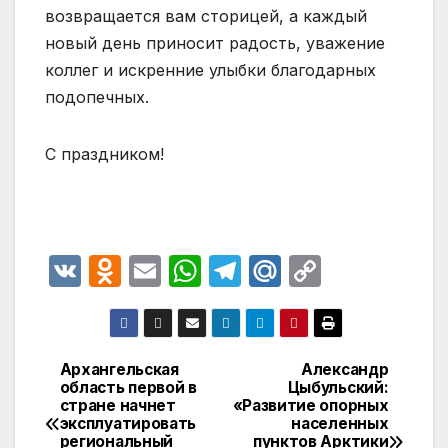
возвращается вам сторицей, а каждый
новый день приносит радость, уважение
коллег и искренние улыбки благодарных
подопечных.
С праздником!
V
O
E
W
T
M
C
K
d
m
h
el
ail
o
n
ail
at
e
.R
p
o
s
gr
u
y
Архангельская
Александр
Навигация
область первой в
Цыбульский:
kl
A
a
Li
стране начнет
«Развитие опорных
по
a
p
m
n
эксплуатировать
населенных
региональный
пунктов Арктики