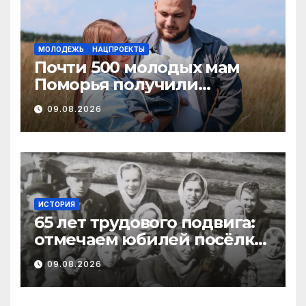
МОЛОДЕЖЬ
НАЦПРОЕКТЫ
Почти 500 молодых мам
Поморья получили
господдержку при
09.08.2026
рождении первого ребенка
ИСТОРИЯ
65 лет трудового подвига:
отмечаем юбилей посёлка
Важский в Виноградовском
09.08.2026
округе