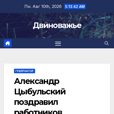
Перейти
Пн. Авг 10th, 2026
5:13:43 AM
к
содержимому
Двиноважье
ГУБЕРНАТОР
Александр
Цыбульский
поздравил
работников