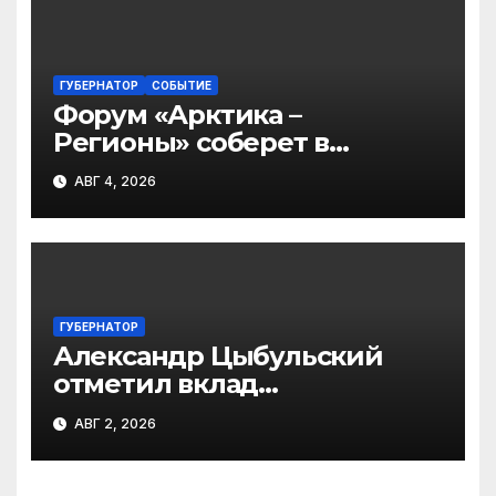
ГУБЕРНАТОР
СОБЫТИЕ
Форум «Арктика –
Регионы» соберет в
Архангельске участников
АВГ 4, 2026
из 45 регионов
ГУБЕРНАТОР
Александр Цыбульский
отметил вклад
железнодорожников в
АВГ 2, 2026
развитие Архангельской
области