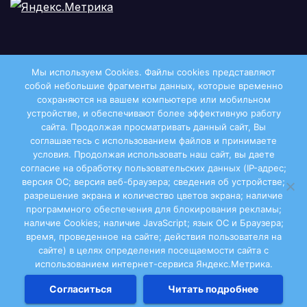
Мы используем Cookies. Файлы сookies представляют
собой небольшие фрагменты данных, которые временно
сохраняются на вашем компьютере или мобильном
устройстве, и обеспечивают более эффективную работу
сайта. Продолжая просматривать данный сайт, Вы
соглашаетесь с использованием файлов и принимаете
условия. Продолжая использовать наш сайт, вы даете
Двиноважье
согласие на обработку пользовательских данных (IP-адрес;
версия ОС; версия веб-браузера; сведения об устройстве;
разрешение экрана и количество цветов экрана; наличие
программного обеспечения для блокирования рекламы;
наличие Cookies; наличие JavaScript; язык ОС и Браузера;
Сайт работает на WordPress
|
Тема:
Newsup
, автор
время, проведенное на сайте; действия пользователя на
сайте) в целях определения посещаемости сайта с
Themeansar
использованием интернет-сервиса Яндекс.Метрика.
Кастом
Согласиться
Читать подробнее