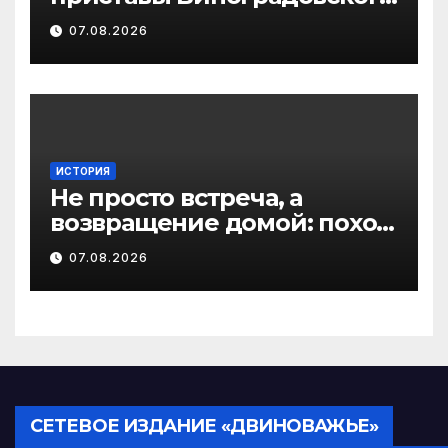
округа разыскали
07.08.2026
должника по алиментам
ИСТОРИЯ
Не просто встреча, а
возвращение домой: поход
на родину предков в
07.08.2026
Виноградовском округе
СЕТЕВОЕ ИЗДАНИЕ «ДВИНОВАЖЬЕ»