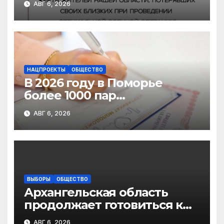
АВГ 6, 2026
мошенничества в
отношении родственников
участников СВО
НАЦПРОЕКТЫ
ОБЩЕСТВО
В 2026 году в Поморье
более 1000 пар
новобрачных получили
АВГ 6, 2026
«Сертификат
молодоженов»
ВЫБОРЫ
ОБЩЕСТВО
Архангельская область
продолжает готовиться к
выборам в
АВГ 6, 2026