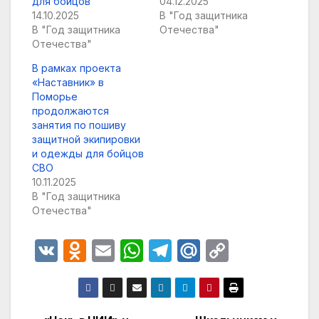
для бойцов
04.12.2025
14.10.2025
В "Год защитника
В "Год защитника
Отечества"
Отечества"
В рамках проекта
«Наставник» в
Поморье
продолжаются
занятия по пошиву
защитной экипировки
и одежды для бойцов
СВО
10.11.2025
В "Год защитника
Отечества"
V
O
E
W
T
M
C
K
d
m
h
el
ail
o
n
ail
at
e
.R
p
o
s
gr
u
y