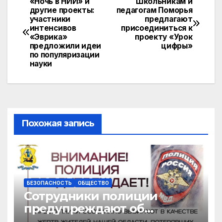
«Ночь в НИИ» и
Школьникам и
Навигация
другие проекты:
педагогам Поморья
kl
A
a
Li
участники
предлагают
по
a
p
m
n
интенсивов
присоединиться к
«Эврика»
проекту «Урок
записям
s
p
k
предложили идеи
цифры»
по популяризации
s
науки
ni
ki
Похожая запись
БЕЗОПАСНОСТЬ
ОБЩЕСТВО
Сотрудники полиции
предупреждают об
участившихся случаях