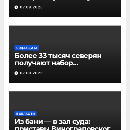
методику
07.08.2026
малотравматичного
лечения патологии
диафрагмы
СОЦЗАЩИТА
Более 33 тысяч северян
получают набор
социальных услуг в виде
07.08.2026
льгот
В ОБЛАСТИ
Из бани — в зал суда:
приставы Виноградовского