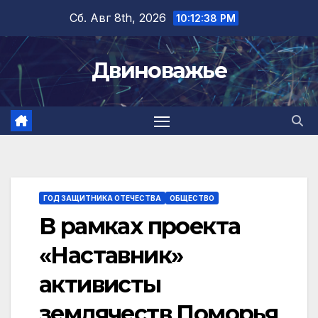
Перейти
Сб. Авг 8th, 2026
10:12:39 PM
к
содержимому
Двиноважье
ГОД ЗАЩИТНИКА ОТЕЧЕСТВА
ОБЩЕСТВО
В рамках проекта
«Наставник»
активисты
землячеств Поморья