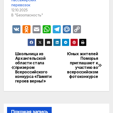
перевозок
12.10.2025
В "Безопасность"
V
O
E
W
T
M
C
K
d
m
h
el
ail
o
n
ail
at
e
.R
p
o
s
gr
u
y
Школьница из
Юных жителей
Навигация
Архангельской
Поморья
kl
A
a
Li
области стала
приглашают к
по
a
p
m
n
призером
участию во
Всероссийского
всероссийском
записям
s
p
k
конкурса «Памяти
фотоконкурсе
героев верны!»
s
ni
ki
Похожая запись