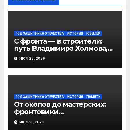
ГОД ЗАЩИТНИКА ОТЕЧЕСТВА
ИСТОРИЯ
ЮБИЛЕЙ
С фронта — в строители:
путь Владимира Холмова,
уроженца Виноградовского
ИЮЛ 25, 2026
округа
ГОД ЗАЩИТНИКА ОТЕЧЕСТВА
ИСТОРИЯ
ПАМЯТЬ
От окопов до мастерских:
фронтовики
Березниковского
ИЮЛ 18, 2026
техникума