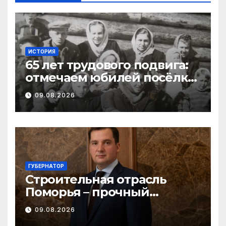
ИСТОРИЯ
65 лет трудового подвига:
отмечаем юбилей посёлка
Важский в Виноградовском
09.08.2026
округе
ГУБЕРНАТОР
Строительная отрасль
Поморья – прочный
фундамент развития
09.08.2026
региона