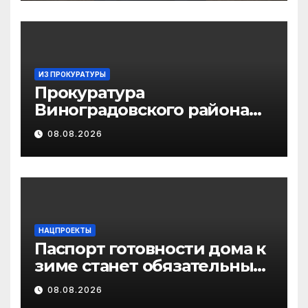
ИЗ ПРОКУРАТУРЫ
Прокуратура
Виноградовского района
информирует об
08.08.2026
изменениях
законодательства об
иммунопрофилактике
инфекционных болезней
НАЦПРОЕКТЫ
Паспорт готовности дома к
зиме станет обязательным
лицензионным
08.08.2026
требованием для