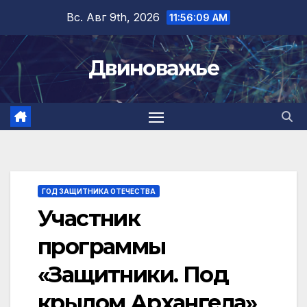
Перейти
Вс. Авг 9th, 2026
11:56:10 AM
к
содержимому
Двиноважье
ГОД ЗАЩИТНИКА ОТЕЧЕСТВА
Участник
программы
«Защитники. Под
крылом Архангела»