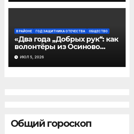
В РАЙОНЕ
ГОД ЗАЩИТНИКА ОТЕЧЕСТВА
ОБЩЕСТВО
«Два года „Добрых рук“: как
волонтёры из Осиново
(Виноградовский округ)
ИЮЛ 5, 2026
согревают фронт заботой»
Общий гороскоп