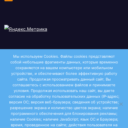
Мы используем Cookies. Файлы сookies представляют
собой небольшие фрагменты данных, которые временно
сохраняются на вашем компьютере или мобильном
устройстве, и обеспечивают более эффективную работу
сайта. Продолжая просматривать данный сайт, Вы
соглашаетесь с использованием файлов и принимаете
условия. Продолжая использовать наш сайт, вы даете
Двиноважье
согласие на обработку пользовательских данных (IP-адрес;
версия ОС; версия веб-браузера; сведения об устройстве;
разрешение экрана и количество цветов экрана; наличие
программного обеспечения для блокирования рекламы;
наличие Cookies; наличие JavaScript; язык ОС и Браузера;
Сайт работает на WordPress
|
Тема: Newsup, автор
время, проведенное на сайте; действия пользователя на