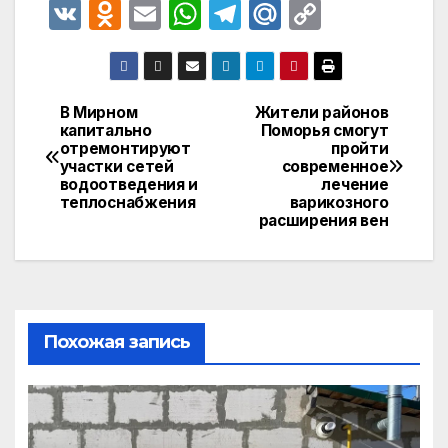
V
O
E
W
T
M
C
K
d
m
h
el
ail
o
n
ail
at
e
.R
p
o
s
gr
u
y
В Мирном
Жители районов
Навигация
капитально
Поморья смогут
kl
A
a
Li
отремонтируют
пройти
по
a
p
m
n
участки сетей
современное
водоотведения и
лечение
записям
s
p
k
теплоснабжения
варикозного
расширения вен
s
ni
ki
Похожая запись