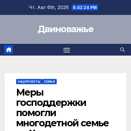
Перейти
Чт. Авг 6th, 2026
8:42:25 PM
к
содержимому
Двиноважье
НАЦПРОЕКТЫ
СЕМЬЯ
Меры
господдержки
помогли
многодетной семье