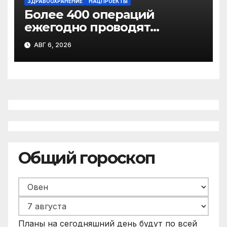
ЗДРАВООХРАНЕНИЕ
НАЦПРОЕКТЫ
Более 400 операций
ежегодно проводят
торакальные хирурги
АВГ 6, 2026
Архангельского
онкодиспансера
Общий гороскоп
Планы на сегодняшний день будут по всей