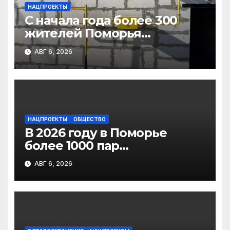
НАЦПРОЕКТЫ
С начала года более 300
жителей Поморья
получили выплату на
АВГ 6, 2026
газификацию
НАЦПРОЕКТЫ
ОБЩЕСТВО
В 2026 году в Поморье
более 1000 пар
новобрачных получили
АВГ 6, 2026
«Сертификат
молодоженов»