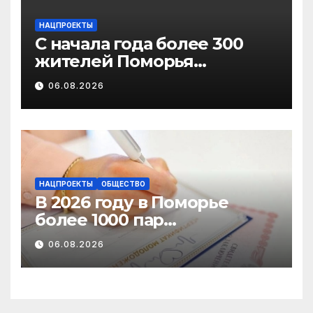
НАЦПРОЕКТЫ
С начала года более 300
жителей Поморья
получили выплату на
06.08.2026
газификацию
НАЦПРОЕКТЫ
ОБЩЕСТВО
В 2026 году в Поморье
более 1000 пар
новобрачных получили
06.08.2026
«Сертификат
молодоженов»