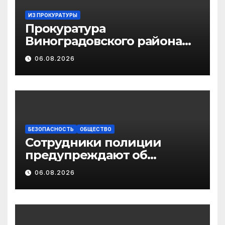
ИЗ ПРОКУРАТУРЫ
Прокуратура
Виноградовского района
информирует об
06.08.2026
изменениях
законодательства в сфере
государственной
поддержки
педагогических
работников
БЕЗОПАСНОСТЬ
ОБЩЕСТВО
Сотрудники полиции
предупреждают об
участившихся случаях
06.08.2026
мошенничества в
отношении родственников
участников СВО