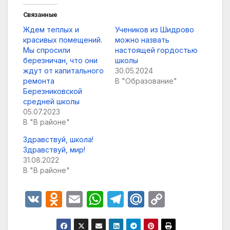
Связанные
Ждем теплых и
Учеников из Шидрово
красивых помещений.
можно назвать
Мы спросили
настоящей гордостью
березничан, что они
школы
ждут от капитального
30.05.2024
ремонта
В "Образование"
Березниковской
средней школы
05.07.2023
В "В районе"
Здравствуй, школа!
Здравствуй, мир!
31.08.2022
В "В районе"
V
O
E
W
T
M
C
K
d
m
h
el
ail
o