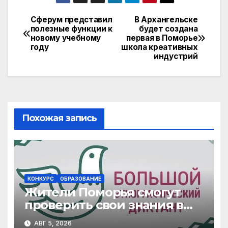
n
ail
at
e
.R
p
o
s
gr
u
y
Сферум представил
В Архангельске
Навигация
полезные функции к
будет создана
kl
A
a
Li
новому учебному
первая в Поморье
по
a
p
m
n
году
школа креативных
индустрий
записям
s
p
k
s
ni
ki
Похожая запись
КОНКУРС
ОБРАЗОВАНИЕ
Жители Поморья смогут
проверить свои знания в
Большом этнографическом
АВГ 5, 2026