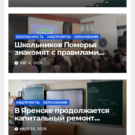
диктанте
БЕЗОПАСНОСТЬ
НАЦПРОЕКТЫ
ОБРАЗОВАНИЕ
Школьников Поморья
знакомят с правилами
цифровой гигиены
АВГ 4, 2026
НАЦПРОЕКТЫ
ОБРАЗОВАНИЕ
В Яренске продолжается
капитальный ремонт
средней школы
ИЮЛ 29, 2026