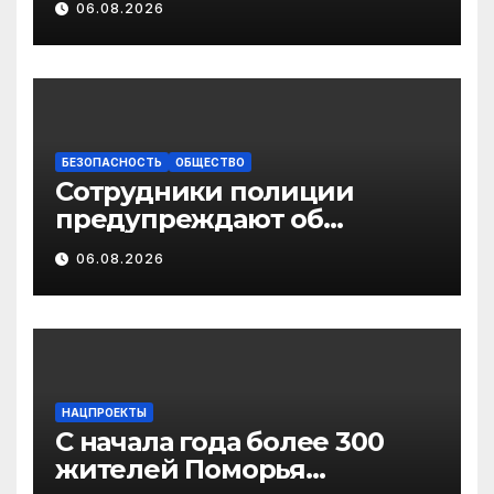
06.08.2026
изменениях
законодательства в сфере
государственной
поддержки
педагогических
работников
БЕЗОПАСНОСТЬ
ОБЩЕСТВО
Сотрудники полиции
предупреждают об
участившихся случаях
06.08.2026
мошенничества в
отношении родственников
участников СВО
НАЦПРОЕКТЫ
С начала года более 300
жителей Поморья