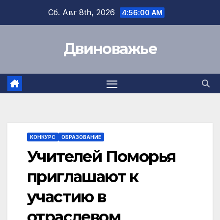
Перейти
Сб. Авг 8th, 2026
4:56:00 AM
к
содержимому
Двиноважье
КОНКУРС
ОБРАЗОВАНИЕ
Учителей Поморья
приглашают к
участию в
отраслевом