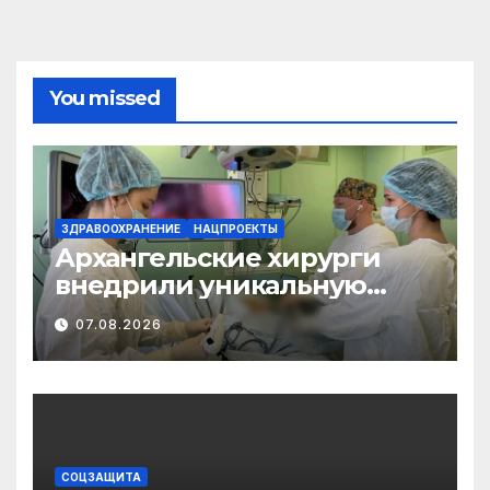
You missed
ЗДРАВООХРАНЕНИЕ
НАЦПРОЕКТЫ
Архангельские хирурги
внедрили уникальную
методику
07.08.2026
малотравматичного
лечения патологии
диафрагмы
СОЦЗАЩИТА