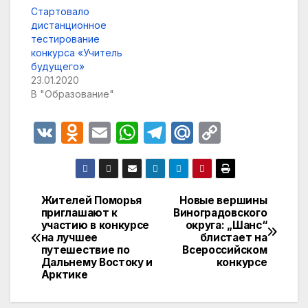
Стартовало
дистанционное
тестирование
конкурса «Учитель
будущего»
23.01.2020
В "Образование"
V
O
E
W
T
M
C
K
d
m
h
el
ail
o
n
ail
at
e
.R
p
o
s
gr
u
y
Жителей Поморья
Новые вершины
Навигация
приглашают к
Виноградовского
kl
A
a
Li
участию в конкурсе
округа: „Шанс“
по
a
p
m
n
на лучшее
блистает на
путешествие по
Всероссийском
записям
s
p
k
Дальнему Востоку и
конкурсе
Арктике
s