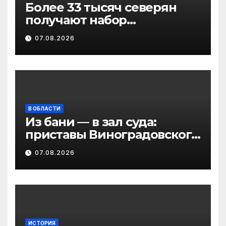
Более 33 тысяч северян
получают набор
социальных услуг в виде
07.08.2026
льгот
В ОБЛАСТИ
Из бани — в зал суда:
приставы Виноградовского
округа разыскали
07.08.2026
должника по алиментам
ИСТОРИЯ