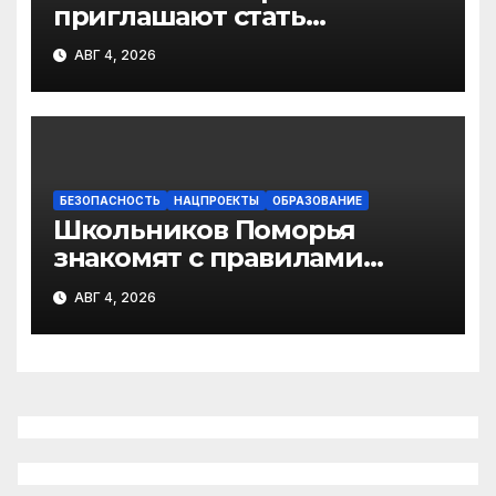
приглашают стать
участниками фотопроекта
АВГ 4, 2026
«Улыбка России. Улыбка
единства»
БЕЗОПАСНОСТЬ
НАЦПРОЕКТЫ
ОБРАЗОВАНИЕ
Школьников Поморья
знакомят с правилами
цифровой гигиены
АВГ 4, 2026