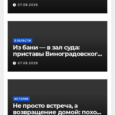
социальных услуг в виде
07.08.2026
льгот
В ОБЛАСТИ
Из бани — в зал суда:
приставы Виноградовского
округа разыскали
07.08.2026
должника по алиментам
ИСТОРИЯ
Не просто встреча, а
возвращение домой: поход