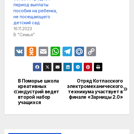
период выплаты
пособия на ребенка,
не посещающего
детский сад
16.11.2023
В "Семья"
V
O
E
W
T
M
C
K
d
m
h
el
ail
o
n
ail
at
e
.R
p
o
s
gr
u
y
В Поморье школа
Отряд Котласского
Навигация
креативных
электромеханического
kl
A
a
Li
индустрий ведет
техникума участвует в
по
a
p
m
n
второй набор
финале «Зарницы 2.0»
учащихся
записям
s
p
k
s
ni