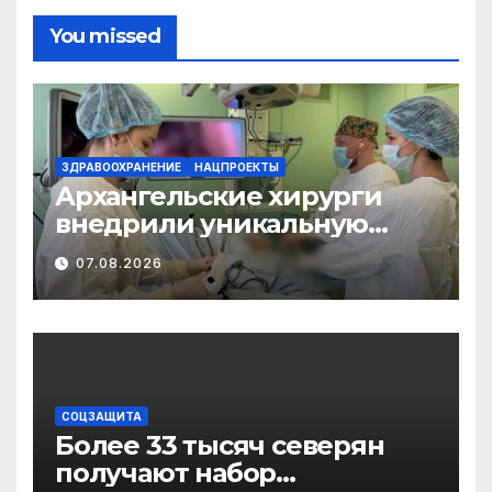
You missed
ЗДРАВООХРАНЕНИЕ
НАЦПРОЕКТЫ
Архангельские хирурги
внедрили уникальную
методику
07.08.2026
малотравматичного
лечения патологии
диафрагмы
СОЦЗАЩИТА
Более 33 тысяч северян
получают набор