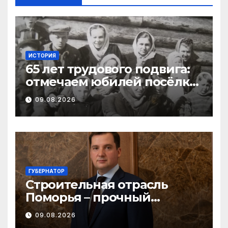
ИСТОРИЯ
65 лет трудового подвига:
отмечаем юбилей посёлка
Важский в Виноградовском
09.08.2026
округе
ГУБЕРНАТОР
Строительная отрасль
Поморья – прочный
фундамент развития
09.08.2026
региона