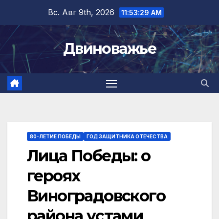
Перейти
Вс. Авг 9th, 2026
11:53:30 AM
к
содержимому
Двиноважье
80-ЛЕТИЕ ПОБЕДЫ
ГОД ЗАЩИТНИКА ОТЕЧЕСТВА
Лица Победы: о
героях
Виноградовского
района устами