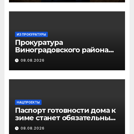
ИЗ ПРОКУРАТУРЫ
Прокуратура
Виноградовского района
информирует об
08.08.2026
изменениях
законодательства об
иммунопрофилактике
инфекционных болезней
НАЦПРОЕКТЫ
Паспорт готовности дома к
зиме станет обязательным
лицензионным
08.08.2026
требованием для