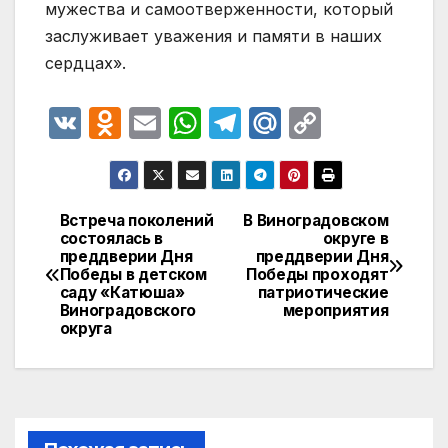
мужества и самоотверженности, который
заслуживает уважения и памяти в наших
сердцах».
V
O
E
W
T
M
C
K
d
m
h
el
ail
o
n
ail
at
e
.R
p
o
s
gr
u
y
Встреча поколений
В Виноградовском
Навигация
состоялась в
округе в
kl
A
a
Li
преддверии Дня
преддверии Дня
по
a
p
m
n
Победы в детском
Победы проходят
саду «Катюша»
патриотические
записям
s
p
k
Виноградовского
мероприятия
округа
s
ni
ki