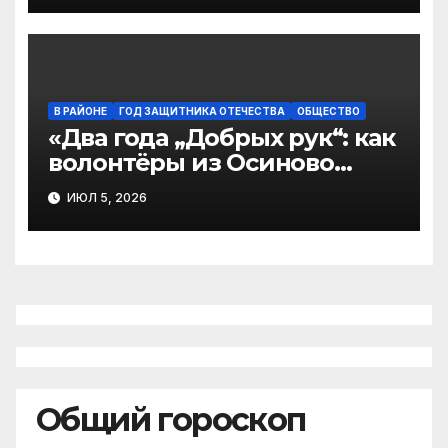
В РАЙОНЕ
ГОД ЗАЩИТНИКА ОТЕЧЕСТВА
ОБЩЕСТВО
«Два года „Добрых рук“: как
волонтёры из Осиново
(Виноградовский округ)
ИЮЛ 5, 2026
согревают фронт заботой»
Общий гороскоп