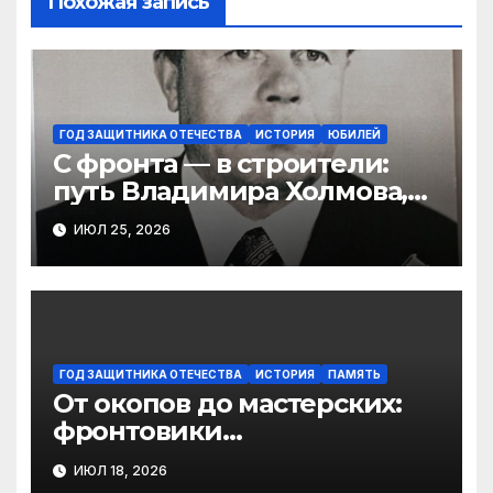
Похожая запись
ГОД ЗАЩИТНИКА ОТЕЧЕСТВА
ИСТОРИЯ
ЮБИЛЕЙ
С фронта — в строители:
путь Владимира Холмова,
уроженца Виноградовского
ИЮЛ 25, 2026
округа
ГОД ЗАЩИТНИКА ОТЕЧЕСТВА
ИСТОРИЯ
ПАМЯТЬ
От окопов до мастерских:
фронтовики
Березниковского
ИЮЛ 18, 2026
техникума