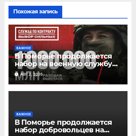
ni
ki
Похожая запись
ВАЖНОЕ
В Поморье продолжается
набор на военную службу
по контракту
АВГ 2, 2026
ВАЖНОЕ
В Поморье продолжается
набор добровольцев на