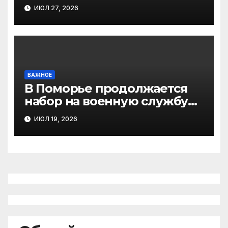
службу по контракту
ИЮЛ 27, 2026
ВАЖНОЕ
В Поморье продолжается
набор на военную службу
по контракту
ИЮЛ 19, 2026