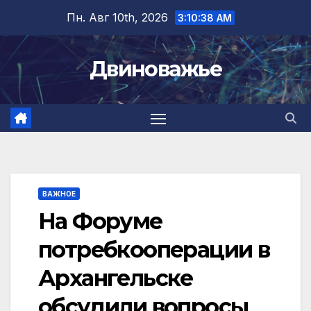
Перейти
Пн. Авг 10th, 2026
3:10:39 AM
к
содержимому
Двиноважье
ВАЖНОЕ
На Форуме
потребкооперации в
Архангельске
обсудили вопросы