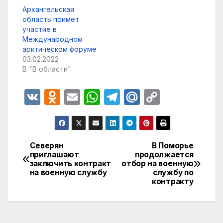
Архангельская
область примет
участие в
Международном
арктическом форуме
03.02.2022
В "В области"
V
O
E
W
T
M
C
K
d
m
h
el
ail
o
n
ail
at
e
.R
p
o
s
gr
u
y
Северян
В Поморье
Навигация
приглашают
продолжается
kl
A
a
Li
заключить контракт
отбор на военную
по
a
p
m
n
на военную службу
службу по
контракту
записям
s
p
k
s