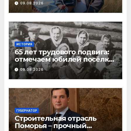
господдержку при
09.08.2026
рождении первого ребенка
ИСТОРИЯ
65 лет трудового подвига:
отмечаем юбилей посёлка
Важский в Виноградовском
09.08.2026
округе
ГУБЕРНАТОР
Строительная отрасль
Поморья – прочный